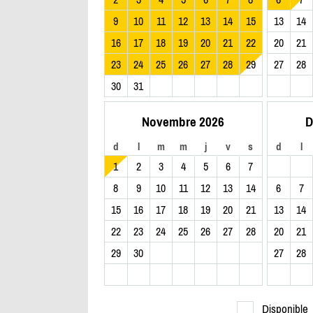
9
10
11
12
13
14
15
13
14
16
17
18
19
20
21
22
20
21
23
24
25
26
27
28
29
27
28
30
31
Novembre 2026
D
d
l
m
m
j
v
s
d
l
1
2
3
4
5
6
7
8
9
10
11
12
13
14
6
7
15
16
17
18
19
20
21
13
14
22
23
24
25
26
27
28
20
21
29
30
27
28
Disponible