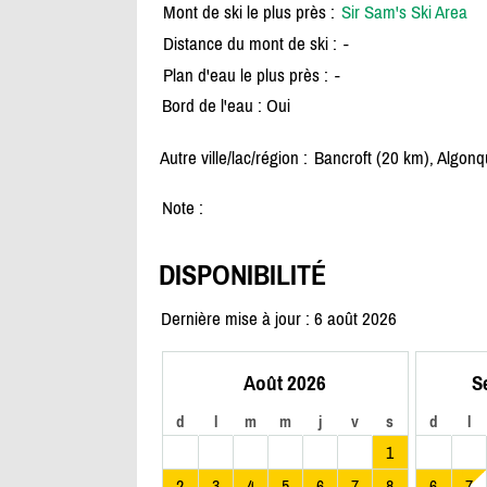
Mont de ski le plus près :
Sir Sam's Ski Area
Distance du mont de ski :
-
Plan d'eau le plus près :
-
Bord de l'eau : Oui
Autre ville/lac/région :
Bancroft (20 km), Algonqu
Note :
DISPONIBILITÉ
Dernière mise à jour : 6 août 2026
Août 2026
S
d
l
m
m
j
v
s
d
l
1
2
3
4
5
6
7
8
6
7