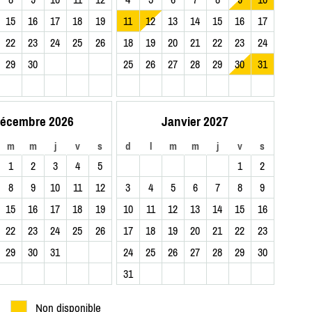
15
16
17
18
19
11
12
13
14
15
16
17
22
23
24
25
26
18
19
20
21
22
23
24
29
30
25
26
27
28
29
30
31
écembre 2026
Janvier 2027
m
m
j
v
s
d
l
m
m
j
v
s
1
2
3
4
5
1
2
8
9
10
11
12
3
4
5
6
7
8
9
15
16
17
18
19
10
11
12
13
14
15
16
22
23
24
25
26
17
18
19
20
21
22
23
29
30
31
24
25
26
27
28
29
30
31
Non disponible