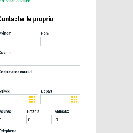
arification détaillée
Contacter le proprio
Prénom
Nom
ourriel
onfirmation courriel
Arrivée
Départ
Adultes
Enfants
Animaux
2/35
Téléphone