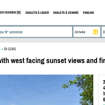
ES FAVORIS (0)
CHALETS À LOUER
CHALETS À VENDRE
ENGLISH
t
>
DI-11301
th west facing sunset views and fi
1