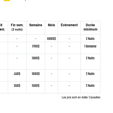
it
Fin sem.
Semaine
Mois
Événement
Durée
sem.
minimum
(2 nuits)
-
-
6800$
-
2 Nuits
-
1700$
-
-
1 Semaine
-
1300$
-
-
2 Nuits
450$
1000$
-
-
2 Nuits
550$
1500$
-
-
2 Nuits
Les prix sont en dollar Canadien