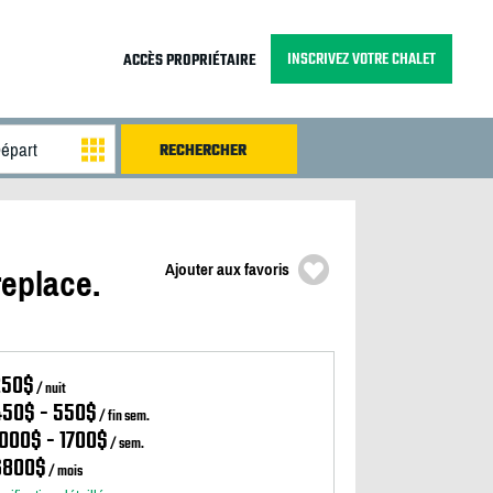
INSCRIVEZ VOTRE CHALET
ACCÈS PROPRIÉTAIRE
Ajouter aux favoris
replace.
250$
/ nuit
450$ - 550$
/ fin sem.
000$ - 1700$
/ sem.
6800$
/ mois