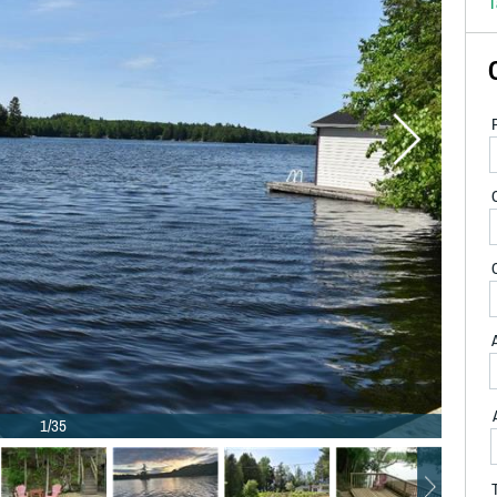
T
C
C
1/35