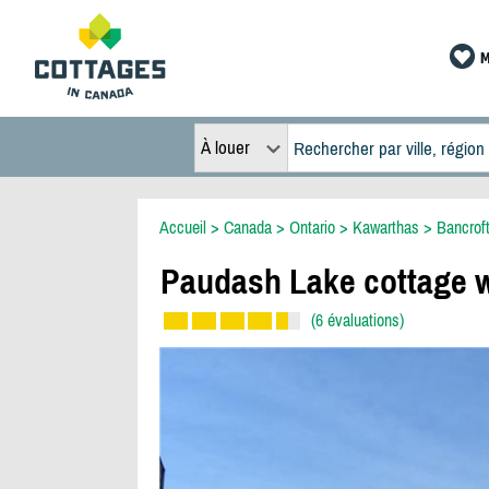
M
À louer
Accueil
>
Canada
>
Ontario
>
Kawarthas
>
Bancrof
Paudash Lake cottage wi
(6 évaluations)