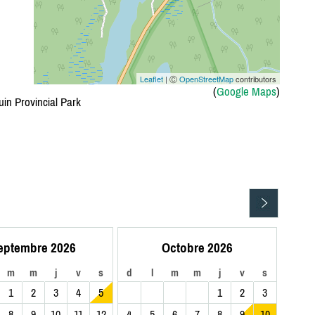
Leaflet
| Ⓒ
OpenStreetMap
contributors
(
Google Maps
)
in Provincial Park
eptembre 2026
Octobre 2026
m
m
j
v
s
d
l
m
m
j
v
s
1
2
3
4
5
1
2
3
8
9
10
11
12
4
5
6
7
8
9
10