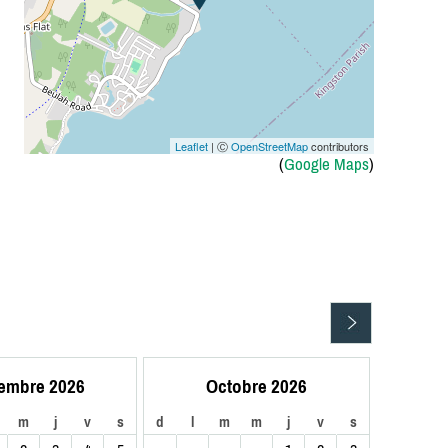
Leaflet
| Ⓒ
OpenStreetMap
contributors
(
Google Maps
)
embre 2026
Octobre 2026
m
j
v
s
d
l
m
m
j
v
s