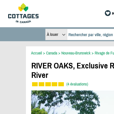
M
À louer
Accueil
>
Canada
>
Nouveau-Brunswick
>
Rivage de F
RIVER OAKS, Exclusive Riv
River
(4 évaluations)