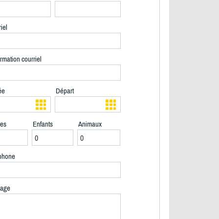
iel
rmation courriel
ée
Départ
tes
Enfants
Animaux
phone
age
2/10