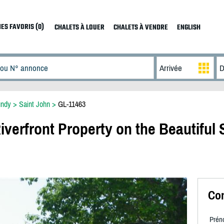
ES FAVORIS (0)
CHALETS À LOUER
CHALETS À VENDRE
ENGLISH
undy
>
Saint John
>
GL-11463
erfront Property on the Beautiful 
Con
Prén