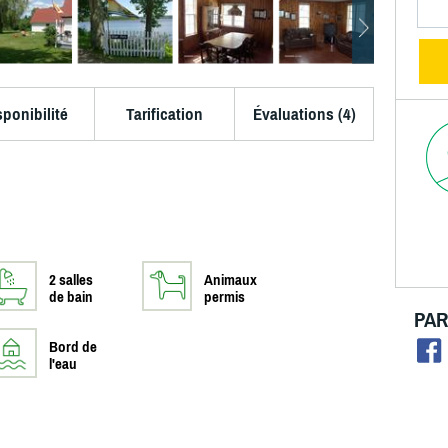
sponibilité
Tarification
Évaluations (4)
2 salles
Animaux
de bain
permis
PAR
Bord de
l'eau