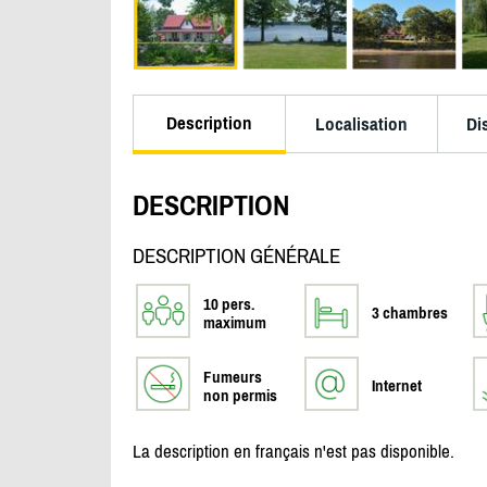
Description
Localisation
Di
DESCRIPTION
DESCRIPTION GÉNÉRALE
10 pers.
3 chambres
maximum
Fumeurs
Internet
non permis
La description en français n'est pas disponible.