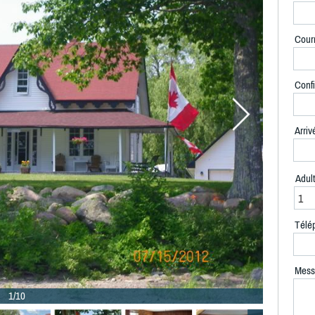
Courr
Confi
Arriv
Adul
Télé
Mess
1/10