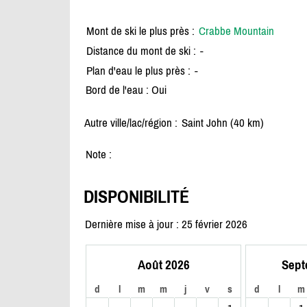
Mont de ski le plus près :
Crabbe Mountain
Distance du mont de ski :
-
Plan d'eau le plus près :
-
Bord de l'eau : Oui
Autre ville/lac/région :
Saint John (40 km)
Note :
DISPONIBILITÉ
Dernière mise à jour : 25 février 2026
Août 2026
Sept
d
l
m
m
j
v
s
d
l
m