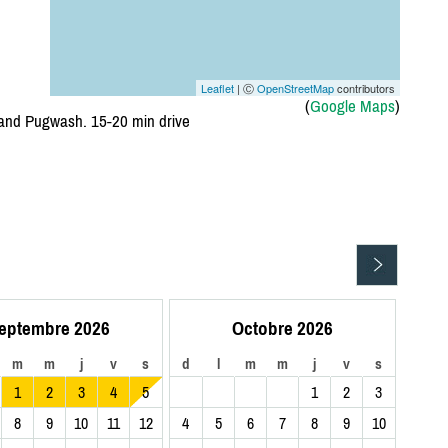
Leaflet
| Ⓒ
OpenStreetMap
contributors
(
Google Maps
)
and Pugwash. 15-20 min drive
eptembre 2026
Octobre 2026
m
m
j
v
s
d
l
m
m
j
v
s
1
2
3
4
5
1
2
3
8
9
10
11
12
4
5
6
7
8
9
10