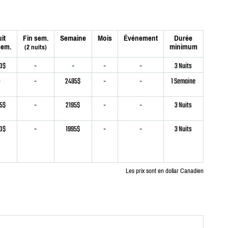
it
Fin sem.
Semaine
Mois
Événement
Durée
sem.
minimum
(2 nuits)
0$
-
-
-
-
3 Nuits
-
-
2495$
-
-
1 Semaine
5$
-
2195$
-
-
3 Nuits
0$
-
1995$
-
-
3 Nuits
Les prix sont en dollar Canadien