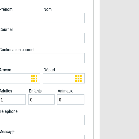
Prénom
Nom
Courriel
Confirmation courriel
Arrivée
Départ
Adultes
Enfants
Animaux
2/40
Téléphone
Message