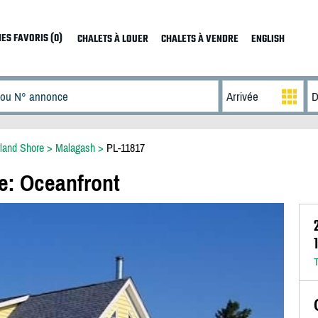
ES FAVORIS (0)
CHALETS À LOUER
CHALETS À VENDRE
ENGLISH
land Shore
>
Malagash
>
PL-11817
e: Oceanfront
T