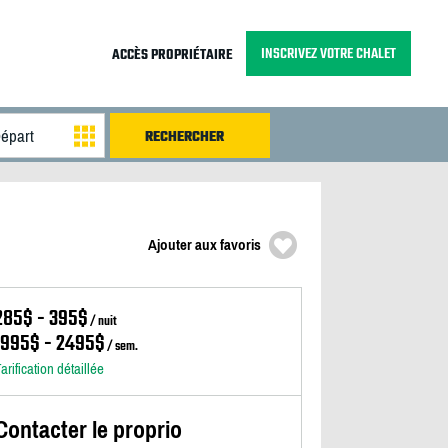
INSCRIVEZ VOTRE CHALET
ACCÈS PROPRIÉTAIRE
Ajouter aux favoris
285$ - 395$
/ nuit
1995$ - 2495$
/ sem.
arification détaillée
Contacter le proprio