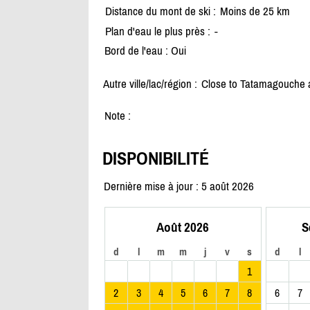
Distance du mont de ski :
Moins de 25 km
Plan d'eau le plus près :
-
Bord de l'eau : Oui
Autre ville/lac/région :
Close to Tatamagouche 
Note :
DISPONIBILITÉ
Dernière mise à jour : 5 août 2026
Août 2026
S
d
l
m
m
j
v
s
d
l
1
2
3
4
5
6
7
8
6
7