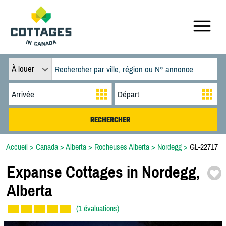
À louer
Accueil
>
Canada
>
Alberta
>
Rocheuses Alberta
>
Nordegg
>
GL-22717
Expanse Cottages in Nordegg,
Alberta
(1 évaluations)