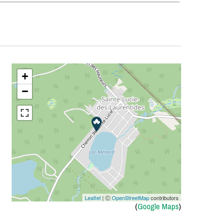
+
−
Leaflet
| Ⓒ
OpenStreetMap
contributors
(
Google Maps
)