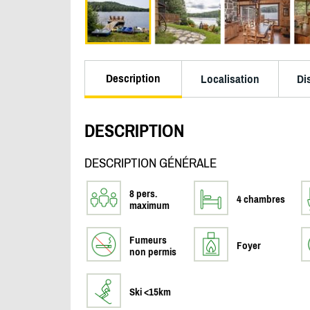
Description
Localisation
Di
DESCRIPTION
DESCRIPTION GÉNÉRALE
8 pers.
4 chambres
maximum
Fumeurs
Foyer
non permis
Ski <15km