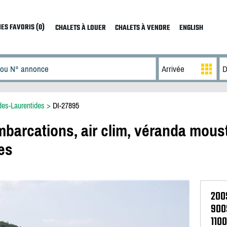
ES FAVORIS (0)
CHALETS À LOUER
CHALETS À VENDRE
ENGLISH
des-Laurentides
>
DI-27895
mbarcations, air clim, véranda moust
es
200
900
110