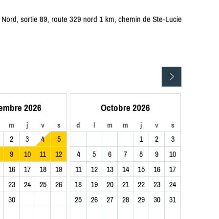
n Nord, sortie 89, route 329 nord 1 km, chemin de Ste-Lucie
embre 2026
Octobre 2026
m
j
v
s
d
l
m
m
j
v
s
2
3
4
5
1
2
3
9
10
11
12
4
5
6
7
8
9
10
16
17
18
19
11
12
13
14
15
16
17
23
24
25
26
18
19
20
21
22
23
24
30
25
26
27
28
29
30
31