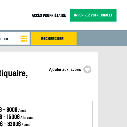
INSCRIVEZ VOTRE CHALET
ACCÈS PROPRIÉTAIRE
Ajouter aux favoris
iquaire,
$ - 300$
/ nuit
$ - 1500$
/ fin sem.
0$ - 3200$
/ sem.