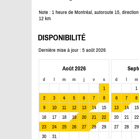
Note : 1 heure de Montréal, autoroute 15, directio
12 km
DISPONIBILITÉ
Dernière mise à jour : 5 août 2026
Août 2026
Sept
d
l
m
m
j
v
s
d
l
m
1
1
2
3
4
5
6
7
8
6
7
8
9
10
11
12
13
14
15
13
14
15
16
17
18
19
20
21
22
20
21
22
23
24
25
26
27
28
29
27
28
29
30
31