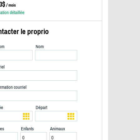
0$
/ mois
cation détaillée
tacter le proprio
om
Nom
iel
rmation courriel
ée
Départ
tes
Enfants
Animaux
Cour privée - 2/31