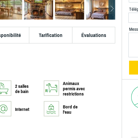
Télé
Mess
sponibilité
Tarification
Évaluations
Animaux
2 salles
permis avec
de bain
restrictions
Bord de
Internet
l'eau