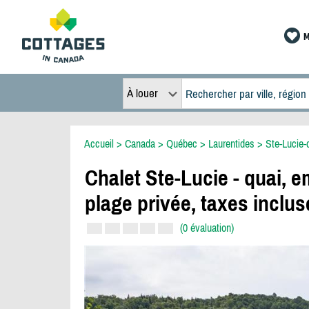
M
À louer
Accueil
>
Canada
>
Québec
>
Laurentides
>
Ste-Lucie-
Chalet Ste-Lucie - quai, e
plage privée, taxes inclus
(0 évaluation)