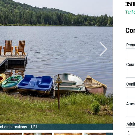
350
Tarifi
Con
Prén
Courr
Confi
Arriv
Adul
 et embarcations - 1/31