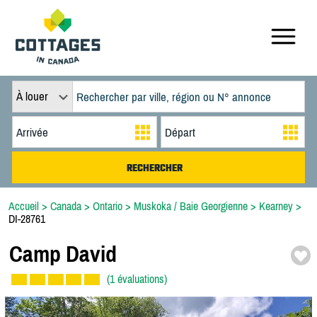
À louer
Accueil
>
Canada
>
Ontario
>
Muskoka / Baie Georgienne
>
Kearney
>
DI-28761
Camp David
(1 évaluations)