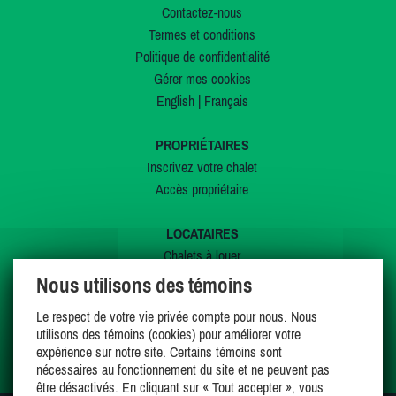
Contactez-nous
Termes et conditions
Politique de confidentialité
Gérer mes cookies
English
|
Français
PROPRIÉTAIRES
Inscrivez votre chalet
Accès propriétaire
LOCATAIRES
Chalets à louer
Chalets à vendre
Nous utilisons des témoins
Dernières inscriptions
Le respect de votre vie privée compte pour nous. Nous
Offres spéciales
utilisons des témoins (cookies) pour améliorer votre
Mes favoris
expérience sur notre site. Certains témoins sont
nécessaires au fonctionnement du site et ne peuvent pas
être désactivés. En cliquant sur « Tout accepter », vous