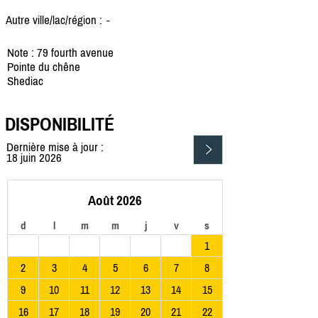
Autre ville/lac/région :
-
Note : 79 fourth avenue
Pointe du chêne
Shediac
DISPONIBILITÉ
Dernière mise à jour :
18 juin 2026
Août 2026
d
l
m
m
j
v
s
1
2
3
4
5
6
7
8
9
10
11
12
13
14
15
16
17
18
19
20
21
22