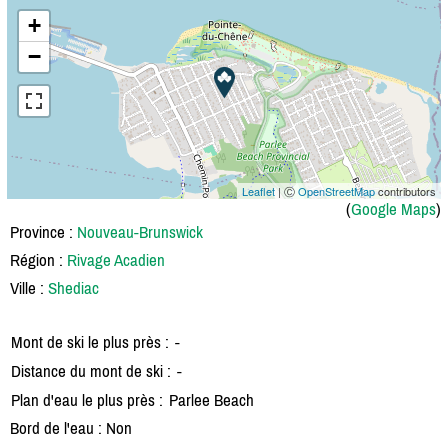
+
−
Leaflet
| Ⓒ
OpenStreetMap
contributors
(
Google Maps
)
Province :
Nouveau-Brunswick
Région :
Rivage Acadien
Ville :
Shediac
Mont de ski le plus près :
-
Distance du mont de ski :
-
Plan d'eau le plus près :
Parlee Beach
Bord de l'eau : Non