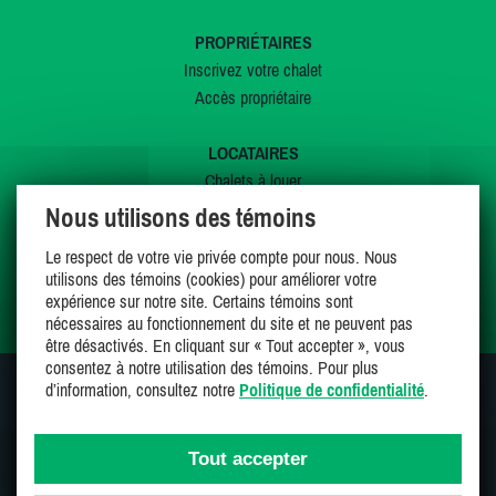
PROPRIÉTAIRES
Inscrivez votre chalet
Accès propriétaire
LOCATAIRES
Chalets à louer
Chalets à vendre
Nous utilisons des témoins
Dernières inscriptions
Le respect de votre vie privée compte pour nous. Nous
Offres spéciales
utilisons des témoins (cookies) pour améliorer votre
Mes favoris
expérience sur notre site. Certains témoins sont
nécessaires au fonctionnement du site et ne peuvent pas
être désactivés. En cliquant sur « Tout accepter », vous
consentez à notre utilisation des témoins. Pour plus
d’information, consultez notre
Politique de confidentialité
.
SUIVEZ-NOUS SUR
Tout accepter