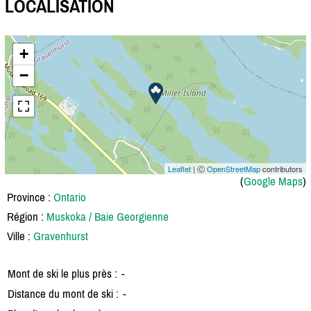
LOCALISATION
+
−
Leaflet
| Ⓒ
OpenStreetMap
contributors
(
Google Maps
)
Province :
Ontario
Région :
Muskoka / Baie Georgienne
Ville :
Gravenhurst
Mont de ski le plus près :
-
Distance du mont de ski :
-