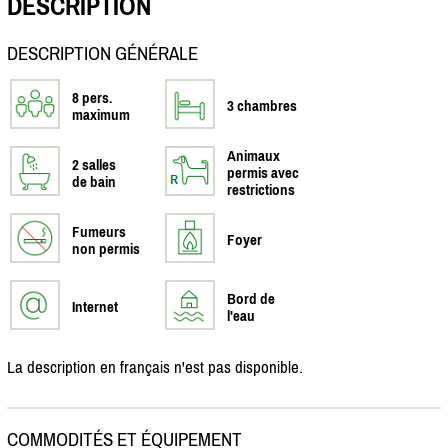
DESCRIPTION
DESCRIPTION GÉNÉRALE
8 pers.
3 chambres
maximum
Animaux
2 salles
permis avec
de bain
restrictions
Fumeurs
Foyer
non permis
Bord de
Internet
l'eau
La description en français n'est pas disponible.
COMMODITÉS ET ÉQUIPEMENT