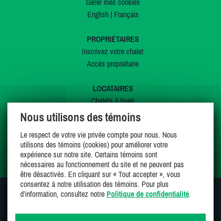
Gérer mes cookies
English
|
Français
PROPRIÉTAIRES
Inscrivez votre chalet
Accès propriétaire
LOCATAIRES
Chalets à louer
Chalets à vendre
Nous utilisons des témoins
Dernières inscriptions
Le respect de votre vie privée compte pour nous. Nous
Offres spéciales
utilisons des témoins (cookies) pour améliorer votre
Mes favoris
expérience sur notre site. Certains témoins sont
nécessaires au fonctionnement du site et ne peuvent pas
être désactivés. En cliquant sur « Tout accepter », vous
consentez à notre utilisation des témoins. Pour plus
d’information, consultez notre
Politique de confidentialité
.
SUIVEZ-NOUS SUR