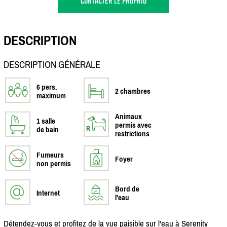
CONTACTER LE PROPRIO
DESCRIPTION
DESCRIPTION GÉNÉRALE
6 pers.
2 chambres
maximum
Animaux
1 salle
permis avec
de bain
restrictions
Fumeurs
Foyer
non permis
Bord de
Internet
l'eau
Détendez-vous et profitez de la vue paisible sur l'eau à Serenity