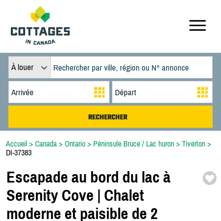
À louer
Accueil
>
Canada
>
Ontario
>
Péninsule Bruce / Lac huron
>
Tiverton
>
DI-37383
Escapade au bord du lac à
Serenity Cove | Chalet
moderne et paisible de 2