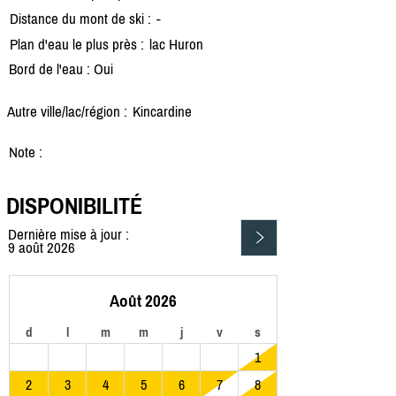
Distance du mont de ski :
-
Plan d'eau le plus près :
lac Huron
Bord de l'eau : Oui
Autre ville/lac/région :
Kincardine
Note :
DISPONIBILITÉ
Dernière mise à jour :
9 août 2026
Août 2026
d
l
m
m
j
v
s
1
2
3
4
5
6
7
8