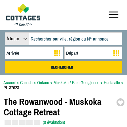
À louer
Accueil
>
Canada
>
Ontario
>
Muskoka / Baie Georgienne
>
Huntsville
>
PL-37623
The Rowanwood -
Muskoka
Cottage Retreat
(0 évaluation)