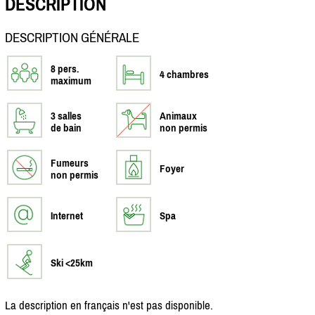
DESCRIPTION
DESCRIPTION GÉNÉRALE
8 pers.
4 chambres
maximum
3 salles
Animaux
de bain
non permis
Fumeurs
Foyer
non permis
Internet
Spa
Ski <25km
La description en français n'est pas disponible.