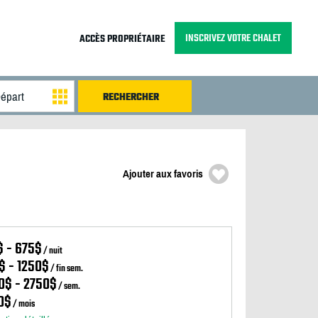
INSCRIVEZ VOTRE CHALET
ACCÈS PROPRIÉTAIRE
Ajouter aux favoris
$ - 675$
/ nuit
$ - 1250$
/ fin sem.
0$ - 2750$
/ sem.
0$
/ mois