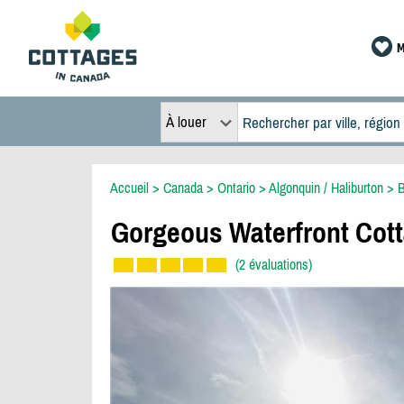
M
À louer
Accueil
>
Canada
>
Ontario
>
Algonquin / Haliburton
>
B
Gorgeous Waterfront Cott
(2 évaluations)