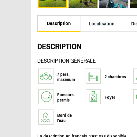
Description
Localisation
Di
DESCRIPTION
DESCRIPTION GÉNÉRALE
7 pers.
2 chambres
maximum
Fumeurs
Foyer
permis
Bord de
l'eau
La description en français n'est pas disponible.