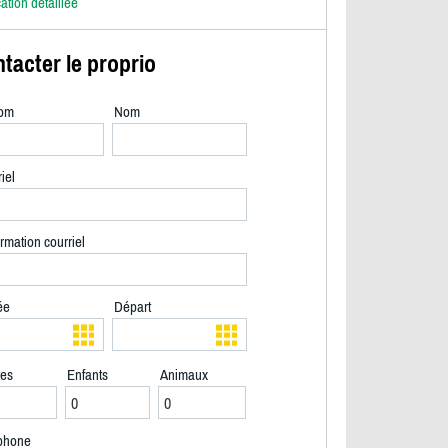
cation détaillée
tacter le proprio
om
Nom
iel
rmation courriel
ée
Départ
tes
Enfants
Animaux
2/40
phone