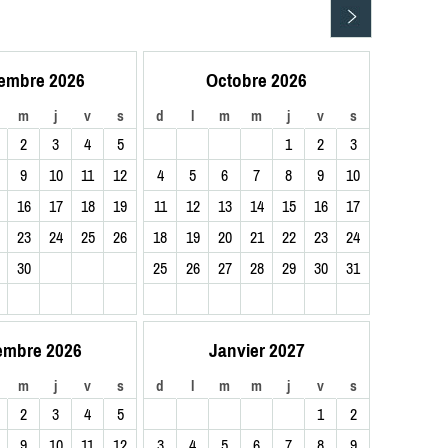
embre 2026
Octobre 2026
m
j
v
s
d
l
m
m
j
v
s
2
3
4
5
1
2
3
9
10
11
12
4
5
6
7
8
9
10
16
17
18
19
11
12
13
14
15
16
17
23
24
25
26
18
19
20
21
22
23
24
30
25
26
27
28
29
30
31
embre 2026
Janvier 2027
m
j
v
s
d
l
m
m
j
v
s
2
3
4
5
1
2
9
10
11
12
3
4
5
6
7
8
9