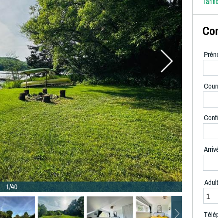
Tarifi
Con
Prén
Courr
Confi
Arriv
Adul
1/40
Télé