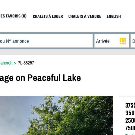
ES FAVORIS (0)
CHALETS À LOUER
CHALETS À VENDRE
ENGLISH
ancroft
>
PL-38257
age on Peaceful Lake
375
950
250
750