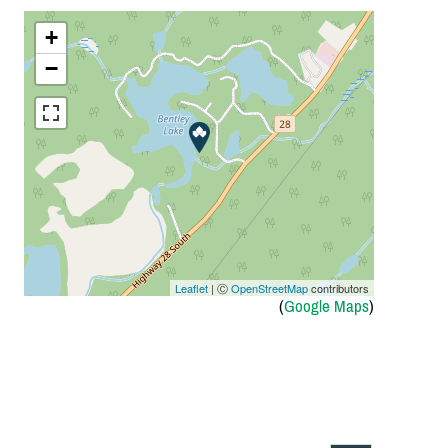
+
−
Leaflet
| Ⓒ
OpenStreetMap
contributors
(
Google Maps
)