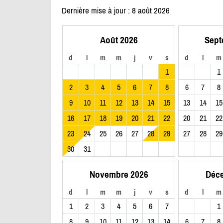
Dernière mise à jour : 8 août 2026
Août 2026
Sept
d
l
m
m
j
v
s
d
l
m
1
1
2
3
4
5
6
7
8
6
7
8
9
10
11
12
13
14
15
13
14
15
16
17
18
19
20
21
22
20
21
22
23
24
25
26
27
28
29
27
28
29
30
31
Novembre 2026
Déc
d
l
m
m
j
v
s
d
l
m
1
2
3
4
5
6
7
1
8
9
10
11
12
13
14
6
7
8