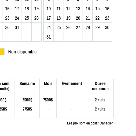
16
17
18
19
10
11
12
13
14
15
16
23
24
25
26
17
18
19
20
21
22
23
30
31
24
25
26
27
28
29
30
31
Non disponible
n sem.
Semaine
Mois
Événement
Durée
minimum
 nuits)
950$
2500$
7500$
-
2 Nuits
250$
2750$
-
-
2 Nuits
Les prix sont en dollar Canadien