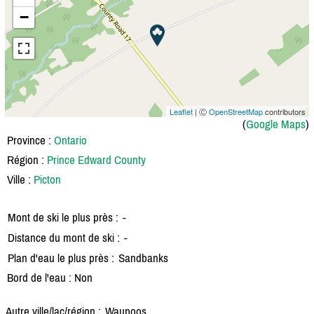
−
Leaflet
| Ⓒ
OpenStreetMap
contributors
(
Google Maps
)
Province :
Ontario
Région :
Prince Edward County
Ville :
Picton
Mont de ski le plus près :
-
Distance du mont de ski :
-
Plan d'eau le plus près :
Sandbanks
Bord de l'eau : Non
Autre ville/lac/région :
Waupoos