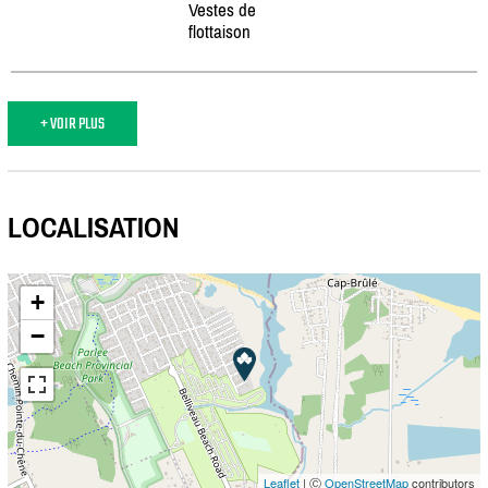
Vestes de
flottaison
+ VOIR PLUS
LOCALISATION
+
−
Leaflet
| Ⓒ
OpenStreetMap
contributors