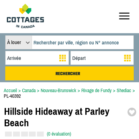
À louer
Accueil
>
Canada
>
Nouveau-Brunswick
>
Rivage de Fundy
>
Shediac
>
PL-40392
Hillside Hideaway at Parley
Beach
(0 évaluation)