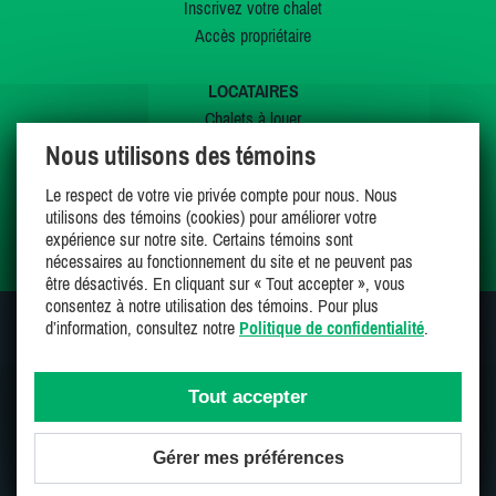
Inscrivez votre chalet
Accès propriétaire
LOCATAIRES
Chalets à louer
Chalets à vendre
Nous utilisons des témoins
Dernières inscriptions
Le respect de votre vie privée compte pour nous. Nous
Offres spéciales
utilisons des témoins (cookies) pour améliorer votre
Mes favoris
expérience sur notre site. Certains témoins sont
nécessaires au fonctionnement du site et ne peuvent pas
être désactivés. En cliquant sur « Tout accepter », vous
consentez à notre utilisation des témoins. Pour plus
d’information, consultez notre
Politique de confidentialité
.
SUIVEZ-NOUS SUR
Tout accepter
Gérer mes préférences
Une entreprise 100% canadienne et fière de l'être