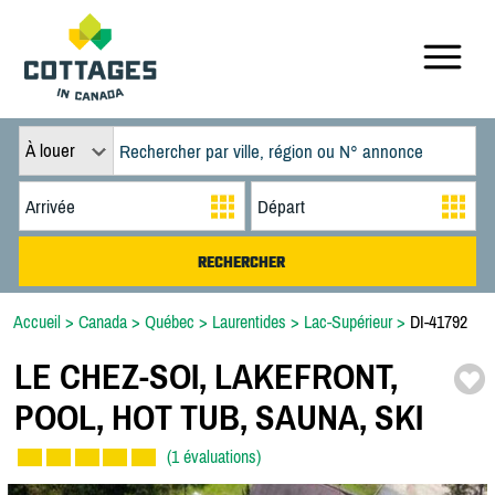
À louer
Accueil
>
Canada
>
Québec
>
Laurentides
>
Lac-Supérieur
>
DI-41792
LE CHEZ-
SOI,
LAKEFRONT,
POOL,
HOT TUB,
SAUNA,
SKI
(1 évaluations)