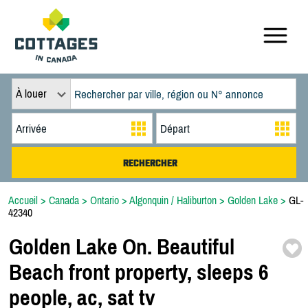
À louer
Accueil
>
Canada
>
Ontario
>
Algonquin / Haliburton
>
Golden Lake
>
GL-
42340
Golden Lake On. Beautiful
Beach front property,
sleeps 6
people,
ac,
sat tv