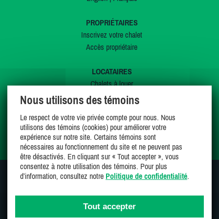
PROPRIÉTAIRES
Inscrivez votre chalet
Accès propriétaire
LOCATAIRES
Chalets à louer
Chalets à vendre
Nous utilisons des témoins
Dernières inscriptions
Le respect de votre vie privée compte pour nous. Nous
Offres spéciales
utilisons des témoins (cookies) pour améliorer votre
Mes favoris
expérience sur notre site. Certains témoins sont
nécessaires au fonctionnement du site et ne peuvent pas
être désactivés. En cliquant sur « Tout accepter », vous
consentez à notre utilisation des témoins. Pour plus
d’information, consultez notre
Politique de confidentialité
.
SUIVEZ-NOUS SUR
Tout accepter