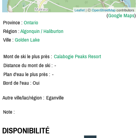
Leaflet
| Ⓒ
OpenStreetMap
contributors
(
Google Maps
)
Province :
Ontario
Région :
Algonquin / Haliburton
Ville :
Golden Lake
Mont de ski le plus près :
Calabogie Peaks Resort
Distance du mont de ski :
-
Plan d'eau le plus près :
-
Bord de l'eau : Oui
Autre ville/lac/région :
Eganville
Note :
DISPONIBILITÉ