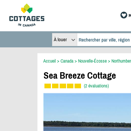
M
À louer
Accueil
>
Canada
>
Nouvelle-Écosse
>
Northumber
Sea Breeze Cottage
(2 évaluations)