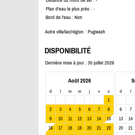
Distance du mont de ski :
-
Plan d'eau le plus près :
-
Bord de l'eau : Non
Autre ville/lac/région :
Pugwash
DISPONIBILITÉ
Dernière mise à jour : 30 juillet 2026
Août 2026
S
d
l
m
m
j
v
s
d
l
1
2
3
4
5
6
7
8
6
7
9
10
11
12
13
14
15
13
14
16
17
18
19
20
21
22
20
21