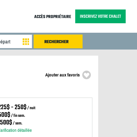
INSCRIVEZ VOTRE CHALET
ACCÈS PROPRIÉTAIRE
Ajouter aux favoris
225$ - 250$
/ nuit
500$
/ fin sem.
1500$
/ sem.
arification détaillée