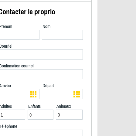
Contacter le proprio
Prénom
Nom
Courriel
Confirmation courriel
Arrivée
Départ
Adultes
Enfants
Animaux
2/19
Téléphone