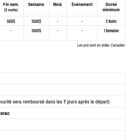
Fin sem.
Semaine
Mois
Événement
Durée
minimum
(2 nuits)
500$
1500$
-
-
2 Nuits
-
1500$
-
-
1 Semaine
Les prix sont en dollar Canadien
curité sera remboursé dans les
7
jours après le départ)
terac