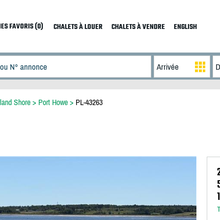
ES FAVORIS (0)
CHALETS À LOUER
CHALETS À VENDRE
ENGLISH
land Shore
>
Port Howe
>
PL-43263
T