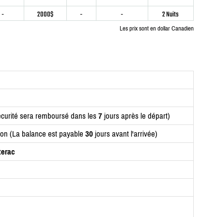
-
2000$
-
-
2 Nuits
Les prix sont en dollar Canadien
curité sera remboursé dans les
7
jours après le départ)
ion (La balance est payable
30
jours avant l'arrivée)
terac