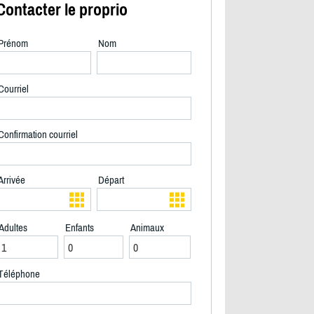
Contacter le proprio
Prénom
Nom
Courriel
Confirmation courriel
Arrivée
Départ
Adultes
Enfants
Animaux
2/8
Téléphone