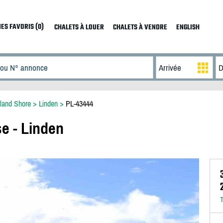
ES FAVORIS (0)
CHALETS À LOUER
CHALETS À VENDRE
ENGLISH
land Shore
>
Linden
>
PL-43444
e - Linden
T