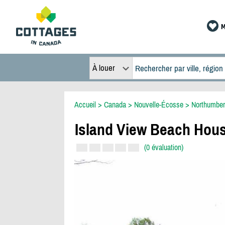
M
À louer
Accueil
>
Canada
>
Nouvelle-Écosse
>
Northumber
Island View Beach Hous
(0 évaluation)