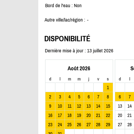
Bord de l'eau : Non
Autre ville/lac/région :
-
DISPONIBILITÉ
Dernière mise à jour : 13 juillet 2026
Août 2026
S
d
l
m
m
j
v
s
d
l
1
2
3
4
5
6
7
8
6
7
9
10
11
12
13
14
15
13
14
16
17
18
19
20
21
22
20
21
23
24
25
26
27
28
29
27
28
30
31