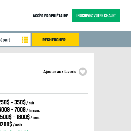
INSCRIVEZ VOTRE CHALET
ACCÈS PROPRIÉTAIRE
Ajouter aux favoris
250$ - 350$
/ nuit
600$ - 700$
/ fin sem.
1500$ - 1800$
/ sem.
3200$
/ mois