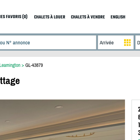
ES FAVORIS (0)
CHALETS À LOUER
CHALETS À VENDRE
ENGLISH
Leamington
>
GL-43879
ttage