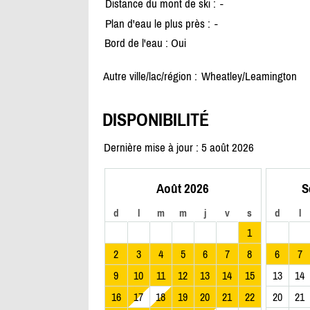
Distance du mont de ski :
-
Plan d'eau le plus près :
-
Bord de l'eau : Oui
Autre ville/lac/région :
Wheatley/
Leamington
DISPONIBILITÉ
Dernière mise à jour : 5 août 2026
Août 2026
S
d
l
m
m
j
v
s
d
l
1
2
3
4
5
6
7
8
6
7
9
10
11
12
13
14
15
13
14
16
17
18
19
20
21
22
20
21