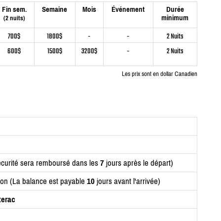
Fin sem.
Semaine
Mois
Événement
Durée
minimum
(2 nuits)
700$
1800$
-
-
2 Nuits
600$
1500$
3200$
-
2 Nuits
Les prix sont en dollar Canadien
curité sera remboursé dans les
7
jours après le départ)
ion (La balance est payable
10
jours avant l'arrivée)
terac