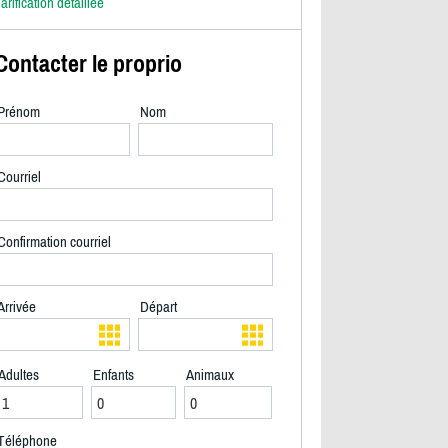
arification détaillée
Contacter le proprio
Prénom
Nom
Courriel
Confirmation courriel
Arrivée
Départ
Adultes
Enfants
Animaux
2/17
Téléphone