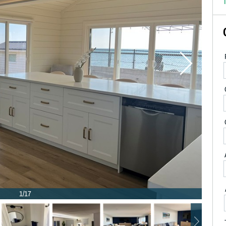
T
1/17