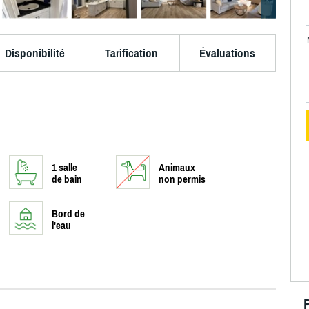
Disponibilité
Tarification
Évaluations
1 salle
Animaux
de bain
non permis
Bord de
l'eau