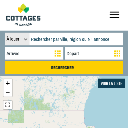
À louer
+
VOIR LA LISTE
−