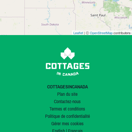
Leaflet
| Ⓒ
OpenStreetMap
contributors
COTTAGESINCANADA
Plan du site
Contactez-nous
Termes et conditions
Politique de confidentialité
Gérer mes cookies
English
|
Français