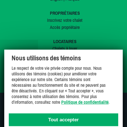
PROPRIÉTAIRES
Inscrivez votre chalet
Accès propriétaire
LOCATAIRES
Chalets à louer
Chalets à vendre
Nous utilisons des témoins
Dernières inscriptions
Le respect de votre vie privée compte pour nous. Nous
Offres spéciales
utilisons des témoins (cookies) pour améliorer votre
Mes favoris
expérience sur notre site. Certains témoins sont
nécessaires au fonctionnement du site et ne peuvent pas
être désactivés. En cliquant sur « Tout accepter », vous
consentez à notre utilisation des témoins. Pour plus
d’information, consultez notre
Politique de confidentialité
.
SUIVEZ-NOUS SUR
Tout accepter