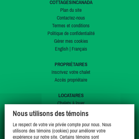
COTTAGESINCANADA
Plan du site
Contactez-nous
Termes et conditions
Politique de confidentialité
Gérer mes cookies
English
|
Français
PROPRIÉTAIRES
Inscrivez votre chalet
Accès propriétaire
LOCATAIRES
Chalets à louer
Chalets à vendre
Nous utilisons des témoins
Dernières inscriptions
Le respect de votre vie privée compte pour nous. Nous
Offres spéciales
utilisons des témoins (cookies) pour améliorer votre
Mes favoris
expérience sur notre site. Certains témoins sont