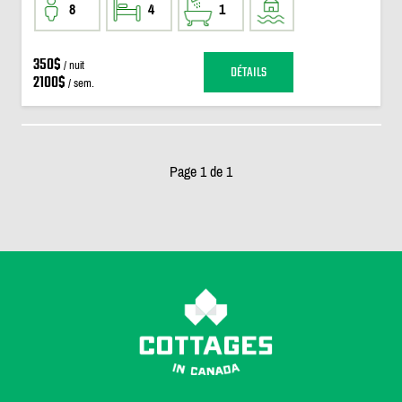
8
4
1
350$
/ nuit
DÉTAILS
2100$
/ sem.
Page 1 de 1