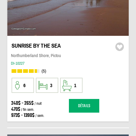
SUNRISE BY THE SEA
Northumberland Shore, Pictou
DI-10227
(5)
6
3
1
240$ - 265$
/ nuit
DÉTAILS
470$
/ fin sem.
973$ - 1390$
/ sem.