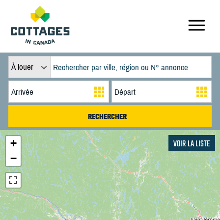
À louer
+
VOIR LA LISTE
−