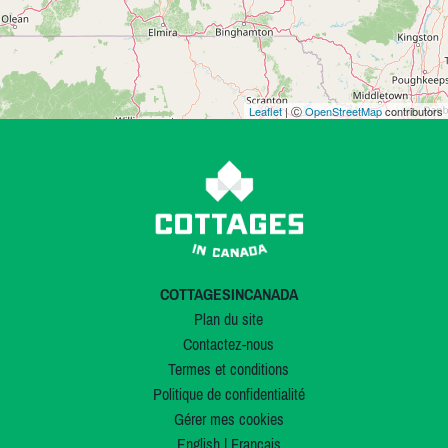
Leaflet
| Ⓒ
OpenStreetMap
contributors
COTTAGESINCANADA
Plan du site
Contactez-nous
Termes et conditions
Politique de confidentialité
Gérer mes cookies
English
|
Français