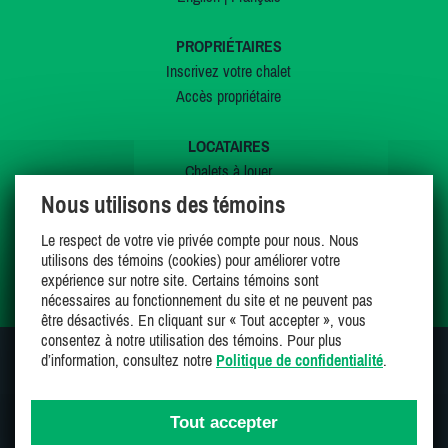
PROPRIÉTAIRES
Inscrivez votre chalet
Accès propriétaire
LOCATAIRES
Chalets à louer
Chalets à vendre
Nous utilisons des témoins
Dernières inscriptions
Le respect de votre vie privée compte pour nous. Nous
Offres spéciales
utilisons des témoins (cookies) pour améliorer votre
Mes favoris
expérience sur notre site. Certains témoins sont
nécessaires au fonctionnement du site et ne peuvent pas
être désactivés. En cliquant sur « Tout accepter », vous
consentez à notre utilisation des témoins. Pour plus
d’information, consultez notre
Politique de confidentialité
.
SUIVEZ-NOUS SUR
Tout accepter