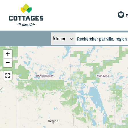
M
À louer
+
−