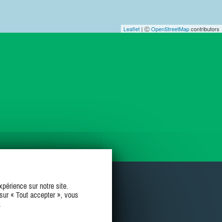
Leaflet
| Ⓒ
OpenStreetMap
contributors
périence sur notre site.
sur « Tout accepter », vous
.