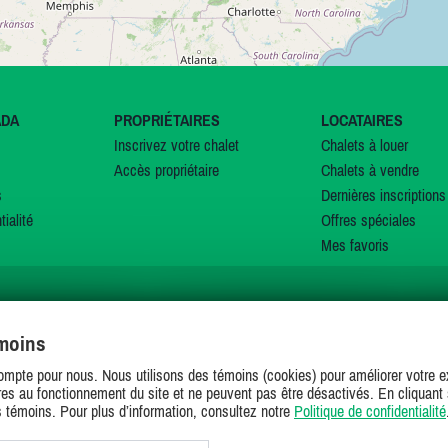
ADA
PROPRIÉTAIRES
LOCATAIRES
Inscrivez votre chalet
Chalets à louer
Accès propriétaire
Chalets à vendre
s
Dernières inscriptions
tialité
Offres spéciales
Mes favoris
émoins
SUIVEZ-NOUS SUR
ompte pour nous. Nous utilisons des témoins (cookies) pour améliorer votre ex
es au fonctionnement du site et ne peuvent pas être désactivés. En cliquant 
s témoins. Pour plus d’information, consultez notre
Politique de confidentialité