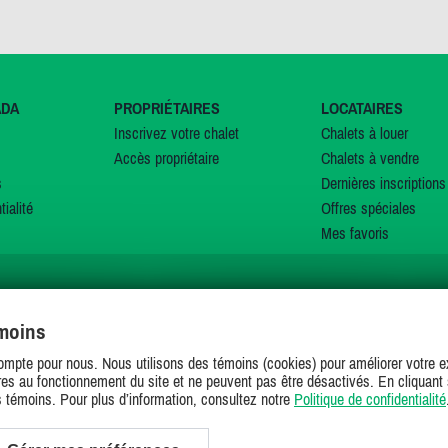
ADA
PROPRIÉTAIRES
LOCATAIRES
Inscrivez votre chalet
Chalets à louer
Accès propriétaire
Chalets à vendre
s
Dernières inscriptions
tialité
Offres spéciales
Mes favoris
émoins
SUIVEZ-NOUS SUR
ompte pour nous. Nous utilisons des témoins (cookies) pour améliorer votre ex
es au fonctionnement du site et ne peuvent pas être désactivés. En cliquant 
s témoins. Pour plus d’information, consultez notre
Politique de confidentialité