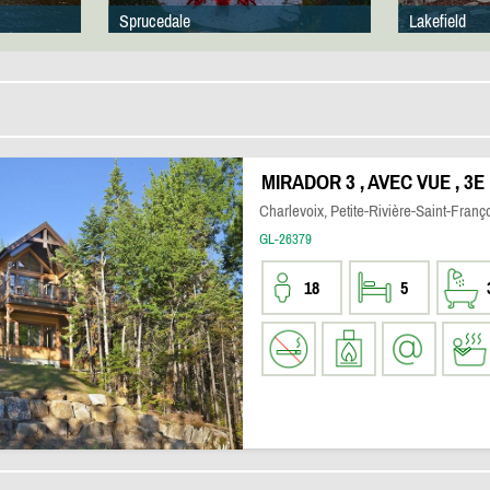
Sprucedale
Lakefield
MIRADOR 3 , AVEC VUE , 3E
Charlevoix, Petite-Rivière-Saint-Franç
GL-26379
18
5