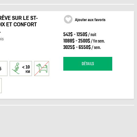
RÊVE SUR LE ST-
Ajouter aux favoris
IX ET CONFORT
.
542$ - 1250$
/ nuit
ois
1088$ - 2500$
/ fin sem.
3025$ - 6550$
/ sem.
DÉTAILS
5