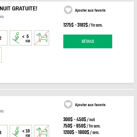
 NUIT GRATUITE!
Ajouter aux favoris
ois
1275$ - 3182$
/ fin sem.
2
DÉTAILS
Ajouter aux favoris
ois
300$ - 450$
/ nuit
750$ - 950$
/ fin sem.
1200$ - 1800$
/ sem.
3