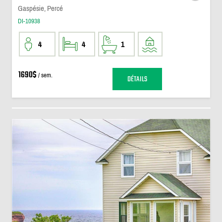
Gaspésie, Percé
DI-10938
4
4
1
1690$
/ sem.
DÉTAILS