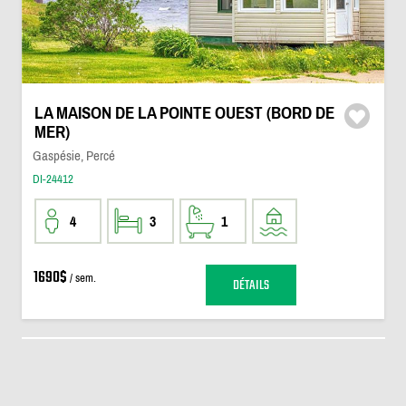
LA MAISON DE LA POINTE OUEST (BORD DE
MER)
Gaspésie, Percé
DI-24412
4
3
1
1690$
/ sem.
DÉTAILS