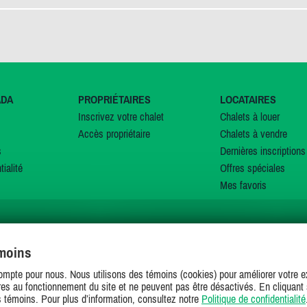
ADA
PROPRIÉTAIRES
LOCATAIRES
Inscrivez votre chalet
Chalets à louer
Accès propriétaire
Chalets à vendre
s
Dernières inscriptions
tialité
Offres spéciales
Mes favoris
émoins
SUIVEZ-NOUS SUR
ompte pour nous. Nous utilisons des témoins (cookies) pour améliorer votre ex
es au fonctionnement du site et ne peuvent pas être désactivés. En cliquant 
s témoins. Pour plus d’information, consultez notre
Politique de confidentialité