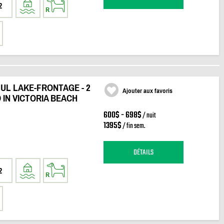
2
UL LAKE-FRONTAGE - 2
Ajouter aux favoris
 IN VICTORIA BEACH
600$ - 698$
/ nuit
1395$
/ fin sem.
DÉTAILS
2