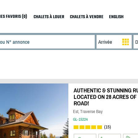
ES FAVORIS (0)
CHALETS À LOUER
CHALETS À VENDRE
ENGLISH
AUTHENTIC & STUNNING R
LOCATED ON 28 ACRES OF 
ROAD!
Est, Traverse Bay
GL-15224
(15)