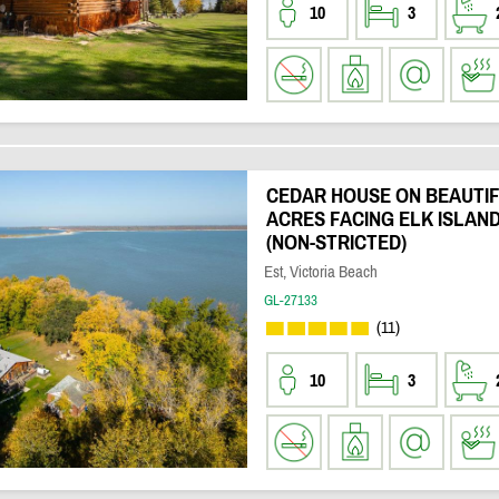
10
3
CEDAR HOUSE ON BEAUTIF
ACRES FACING ELK ISLAND
(NON-STRICTED)
Est, Victoria Beach
GL-27133
(11)
10
3