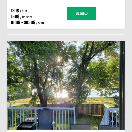
130$
/ nuit
DÉTAILS
150$
/ fin sem.
800$ - 3050$
/ sem.