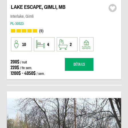
LAKE ESCAPE, GIMLI, MB
Interlake, Gimli
PL-30523
(9)
10
4
2
200$
/ nuit
DÉTAILS
220$
/ fin sem.
1200$ - 4050$
/ sem.