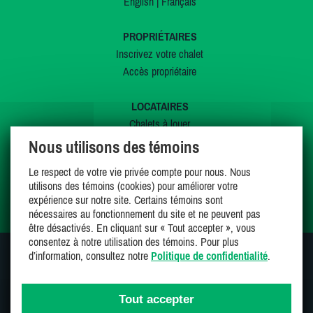
English
|
Français
PROPRIÉTAIRES
Inscrivez votre chalet
Accès propriétaire
LOCATAIRES
Chalets à louer
Chalets à vendre
Nous utilisons des témoins
Dernières inscriptions
Le respect de votre vie privée compte pour nous. Nous
Offres spéciales
utilisons des témoins (cookies) pour améliorer votre
Mes favoris
expérience sur notre site. Certains témoins sont
nécessaires au fonctionnement du site et ne peuvent pas
être désactivés. En cliquant sur « Tout accepter », vous
consentez à notre utilisation des témoins. Pour plus
d’information, consultez notre
Politique de confidentialité
.
SUIVEZ-NOUS SUR
Tout accepter