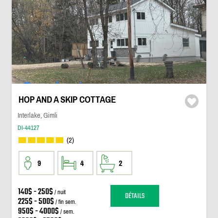
HOP AND A SKIP COTTAGE
Interlake, Gimli
DI-44127
(2)
9
4
2
140$ - 250$
/ nuit
DÉTAILS
225$ - 500$
/ fin sem.
950$ - 4000$
/ sem.