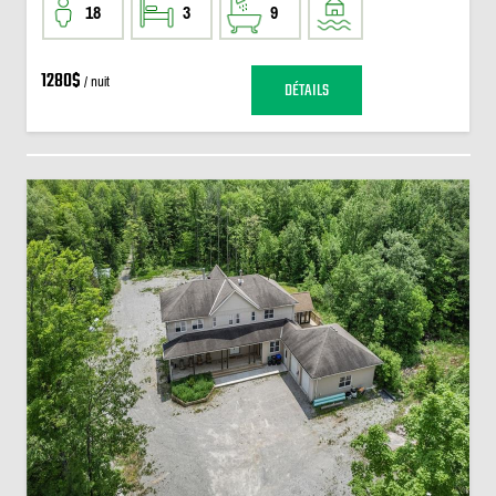
18
3
9
1280$
/ nuit
DÉTAILS