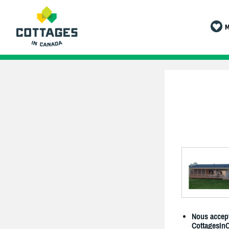
M
Nous accept
CottagesIn