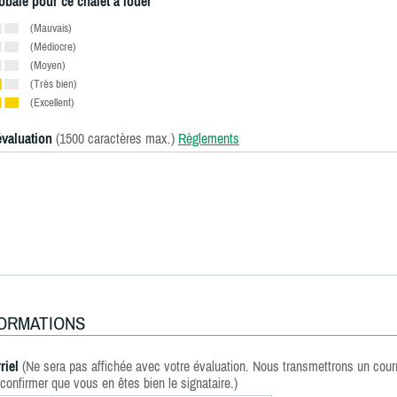
obale pour ce chalet à louer
(Mauvais)
(Médiocre)
(Moyen)
(Très bien)
(Excellent)
évaluation
(1500 caractères max.)
Règlements
FORMATIONS
riel
(Ne sera pas affichée avec votre évaluation. Nous transmettrons un courr
confirmer que vous en êtes bien le signataire.)