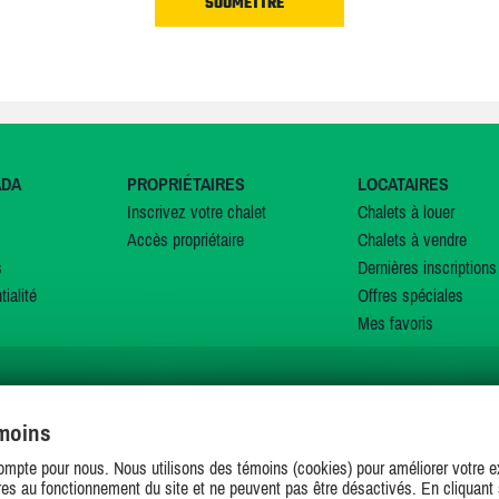
ADA
PROPRIÉTAIRES
LOCATAIRES
Inscrivez votre chalet
Chalets à louer
Accès propriétaire
Chalets à vendre
s
Dernières inscriptions
tialité
Offres spéciales
Mes favoris
émoins
SUIVEZ-NOUS SUR
ompte pour nous. Nous utilisons des témoins (cookies) pour améliorer votre ex
es au fonctionnement du site et ne peuvent pas être désactivés. En cliquant 