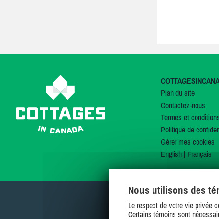
COTTAGESINCAN
Plan du site
Contactez-nous
Termes et condition
Politique de confiden
Gérer mes cookies
English
|
Français
Nous utilisons des t
Le respect de votre vie privée c
Certains témoins sont nécessair