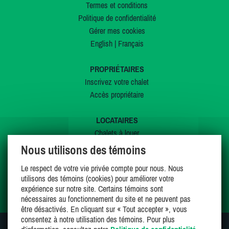
Termes et conditions
Politique de confidentialité
Gérer mes cookies
English
|
Français
PROPRIÉTAIRES
Inscrivez votre chalet
Accès propriétaire
LOCATAIRES
Chalets à louer
Chalets à vendre
Nous utilisons des témoins
Dernières inscriptions
Le respect de votre vie privée compte pour nous. Nous
Offres spéciales
utilisons des témoins (cookies) pour améliorer votre
Mes favoris
expérience sur notre site. Certains témoins sont
nécessaires au fonctionnement du site et ne peuvent pas
être désactivés. En cliquant sur « Tout accepter », vous
consentez à notre utilisation des témoins. Pour plus