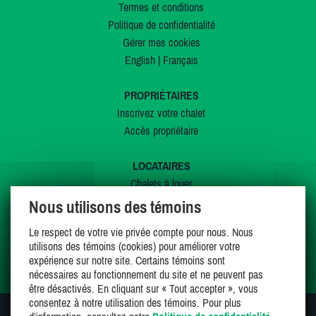
Termes et conditions
Politique de confidentialité
Gérer mes cookies
English
|
Français
PROPRIÉTAIRES
Inscrivez votre chalet
Accès propriétaire
LOCATAIRES
Chalets à louer
Chalets à vendre
Nous utilisons des témoins
Dernières inscriptions
Le respect de votre vie privée compte pour nous. Nous
Offres spéciales
utilisons des témoins (cookies) pour améliorer votre
Mes favoris
expérience sur notre site. Certains témoins sont
nécessaires au fonctionnement du site et ne peuvent pas
être désactivés. En cliquant sur « Tout accepter », vous
consentez à notre utilisation des témoins. Pour plus