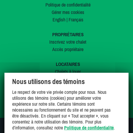
Politique de confidentialité
Gérer mes cookies
English
|
Français
PROPRIÉTAIRES
Inscrivez votre chalet
Accès propriétaire
LOCATAIRES
Chalets à louer
Chalets à vendre
Nous utilisons des témoins
Dernières inscriptions
Le respect de votre vie privée compte pour nous. Nous
Offres spéciales
utilisons des témoins (cookies) pour améliorer votre
Mes favoris
expérience sur notre site. Certains témoins sont
nécessaires au fonctionnement du site et ne peuvent pas
être désactivés. En cliquant sur « Tout accepter », vous
consentez à notre utilisation des témoins. Pour plus
d’information, consultez notre
Politique de confidentialité
.
SUIVEZ-NOUS SUR