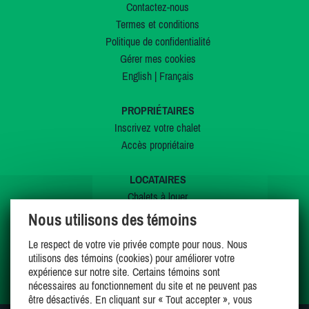
Contactez-nous
Termes et conditions
Politique de confidentialité
Gérer mes cookies
English
|
Français
PROPRIÉTAIRES
Inscrivez votre chalet
Accès propriétaire
LOCATAIRES
Chalets à louer
Chalets à vendre
Nous utilisons des témoins
Dernières inscriptions
Le respect de votre vie privée compte pour nous. Nous
Offres spéciales
utilisons des témoins (cookies) pour améliorer votre
Mes favoris
expérience sur notre site. Certains témoins sont
nécessaires au fonctionnement du site et ne peuvent pas
être désactivés. En cliquant sur « Tout accepter », vous