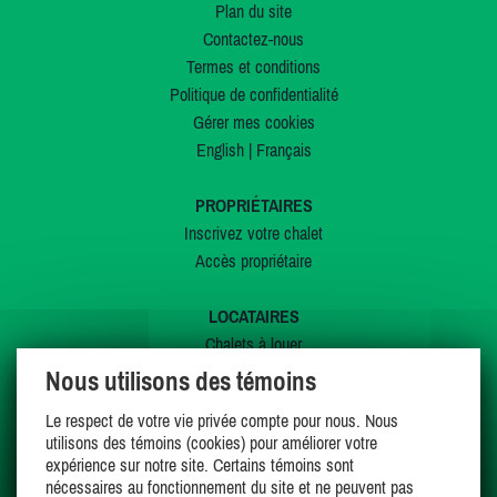
Plan du site
Contactez-nous
Termes et conditions
Politique de confidentialité
Gérer mes cookies
English
|
Français
PROPRIÉTAIRES
Inscrivez votre chalet
Accès propriétaire
LOCATAIRES
Chalets à louer
Chalets à vendre
Nous utilisons des témoins
Dernières inscriptions
Le respect de votre vie privée compte pour nous. Nous
Offres spéciales
utilisons des témoins (cookies) pour améliorer votre
Mes favoris
expérience sur notre site. Certains témoins sont
nécessaires au fonctionnement du site et ne peuvent pas