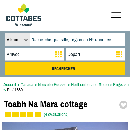
À louer
Accueil
>
Canada
>
Nouvelle-Écosse
>
Northumberland Shore
>
Pugwash
>
PL-11839
Toabh Na Mara cottage
(4 évaluations)