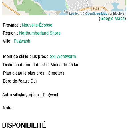
Leaflet
| Ⓒ
OpenStreetMap
contributors
(
Google Maps
)
Province :
Nouvelle-Écosse
Région :
Northumberland Shore
Ville :
Pugwash
Mont de ski le plus près :
Ski Wentworth
Distance du mont de ski :
Moins de 25 km
Plan d'eau le plus près :
3 meters
Bord de l'eau : Oui
Autre ville/lac/région :
Pugwash
Note :
DISPONIBILITÉ