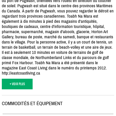
du port de Pugwash, orientées vers l'ouest en direction du coucher
de soleil. Pugwash est situé dans le centre des provinces Maritimes
du Canada. À partir de Pugwash, vous pouvez regarder le détroit en
regardant trois provinces canadiennes. Toabh Na Mara est
également à dix minutes à pied des magasins d'antiquités,
boutiques de cadeaux, centre d'information touristique, hôpital,
pharmacie, supermarché, magasin d'alcools, glacerie, Horton Art
Gallery, bureau de poste, marché du samedi, banque et restaurants
dans le village. Pour la personne active, il y a un court de tennis, un
terrain de basketball, un terrain de beach-volley et une aire de jeux.
Il est à seulement 10 minutes en voiture de terrains de golf de
classe mondiale, de Northumberland Links et du parcours de golf
primé Fox Harbour. Toabh Na Mara a été présenté dans le
magazine East Coast Living dans le numéro du printemps 2012.
http:/
/
eastcoastliving.ca
+ VOIR PLUS
COMMODITÉS ET ÉQUIPEMENT