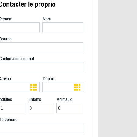
Contacter le proprio
Prénom
Nom
Courriel
Confirmation courriel
Arrivée
Départ
Adultes
Enfants
Animaux
2/39
Téléphone