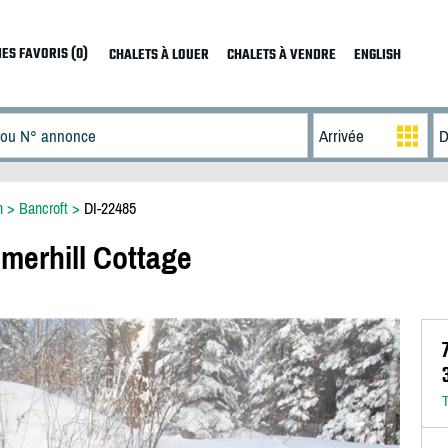
ES FAVORIS (0)
CHALETS À LOUER
CHALETS À VENDRE
ENGLISH
n
>
Bancroft
>
DI-22485
merhill Cottage
T