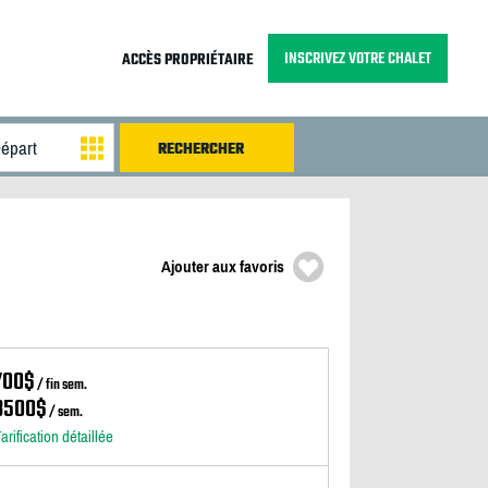
INSCRIVEZ VOTRE CHALET
ACCÈS PROPRIÉTAIRE
Ajouter aux favoris
700$
/ fin sem.
3500$
/ sem.
arification détaillée