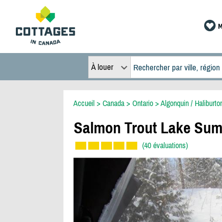
M
À louer
Accueil
>
Canada
>
Ontario
>
Algonquin / Haliburto
Salmon Trout Lake Sum
(40 évaluations)