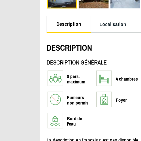
Description
Localisation
DESCRIPTION
DESCRIPTION GÉNÉRALE
9 pers.
4 chambres
maximum
Fumeurs
Foyer
non permis
Bord de
l'eau
La description en français n'est pas disponible.