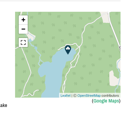
+
−
Leaflet
| Ⓒ
OpenStreetMap
contributors
(
Google Maps
)
Lake