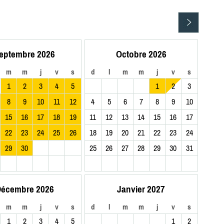
eptembre 2026
Octobre 2026
m
m
j
v
s
d
l
m
m
j
v
s
1
2
3
4
5
1
2
3
8
9
10
11
12
4
5
6
7
8
9
10
15
16
17
18
19
11
12
13
14
15
16
17
22
23
24
25
26
18
19
20
21
22
23
24
29
30
25
26
27
28
29
30
31
écembre 2026
Janvier 2027
m
m
j
v
s
d
l
m
m
j
v
s
1
2
3
4
5
1
2