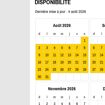
DISPONIBILITÉ
Dernière mise à jour : 4 août 2026
Août 2026
S
d
l
m
m
j
v
s
d
l
1
2
3
4
5
6
7
8
6
7
9
10
11
12
13
14
15
13
14
16
17
18
19
20
21
22
20
21
23
24
25
26
27
28
29
27
28
30
31
Novembre 2026
D
d
l
m
m
j
v
s
d
l
1
2
3
4
5
6
7