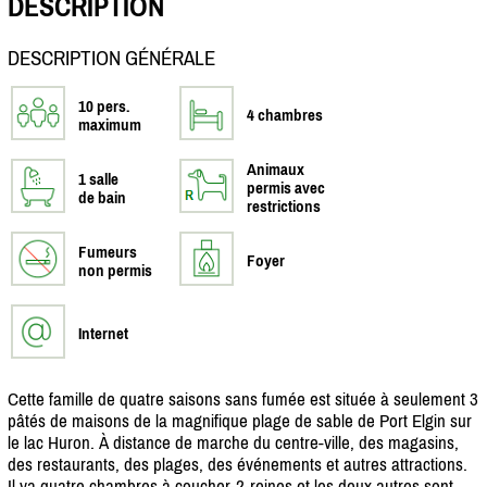
DESCRIPTION
DESCRIPTION GÉNÉRALE
10 pers.
4 chambres
maximum
Animaux
1 salle
permis avec
de bain
restrictions
Fumeurs
Foyer
non permis
Internet
Cette famille de quatre saisons sans fumée est située à seulement 3
pâtés de maisons de la magnifique plage de sable de Port Elgin sur
le lac Huron. À distance de marche du centre-ville, des magasins,
des restaurants, des plages, des événements et autres attractions.
Il ya quatre chambres à coucher-2-reines et les deux autres sont