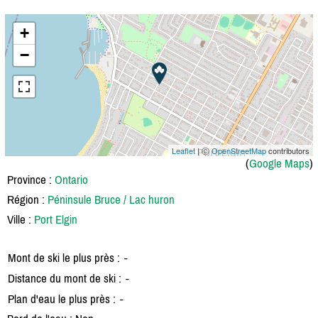
+
−
Leaflet
| Ⓒ
OpenStreetMap
contributors
(
Google Maps
)
Province :
Ontario
Région :
Péninsule Bruce / Lac huron
Ville :
Port Elgin
Mont de ski le plus près :
-
Distance du mont de ski :
-
Plan d'eau le plus près :
-