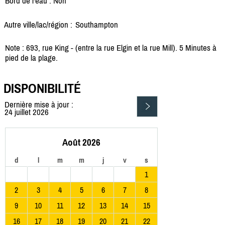
Bord de l'eau : Non
Autre ville/lac/région :
Southampton
Note : 693, rue King - (entre la rue Elgin et la rue Mill). 5 Minutes à
pied de la plage.
DISPONIBILITÉ
Dernière mise à jour :
24 juillet 2026
Août 2026
d
l
m
m
j
v
s
1
2
3
4
5
6
7
8
9
10
11
12
13
14
15
16
17
18
19
20
21
22