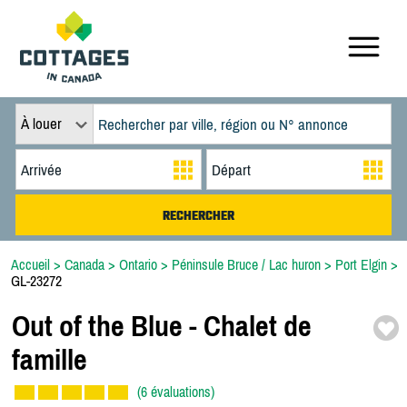
À louer
Accueil
>
Canada
>
Ontario
>
Péninsule Bruce / Lac huron
>
Port Elgin
>
GL-23272
Out of the Blue -
Chalet de
famille
(6 évaluations)