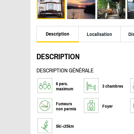
Description
Localisation
Di
DESCRIPTION
DESCRIPTION GÉNÉRALE
6 pers.
3 chambres
maximum
Fumeurs
Foyer
non permis
Ski <25km