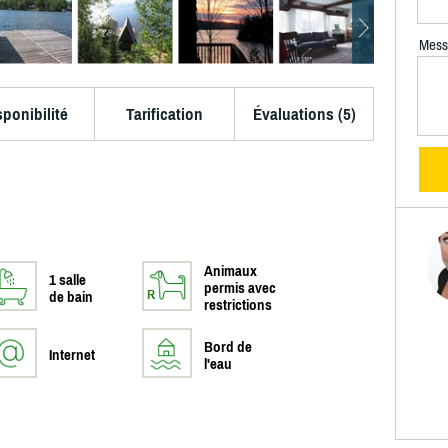
Mess
sponibilité
Tarification
Évaluations (5)
Animaux
1 salle
permis avec
de bain
restrictions
Bord de
Internet
l'eau