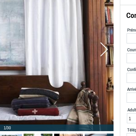
Con
Prén
Courr
Confi
Arriv
Adul
1/30
Télé