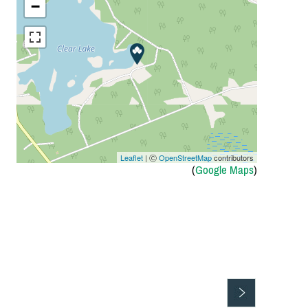
−
Leaflet
| Ⓒ
OpenStreetMap
contributors
(
Google Maps
)