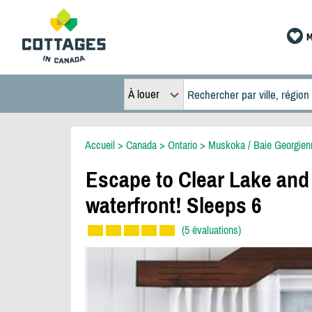
M
À louer
Accueil
>
Canada
>
Ontario
>
Muskoka / Baie Georgien
Escape to Clear Lake and 
waterfront! Sleeps 6
(5 évaluations)