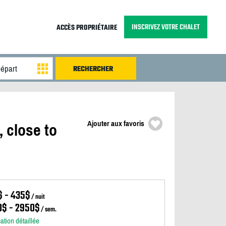
INSCRIVEZ VOTRE CHALET
ACCÈS PROPRIÉTAIRE
Ajouter aux favoris
 close to
$ - 435$
/ nuit
0$ - 2950$
/ sem.
cation détaillée