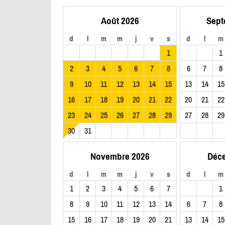
Août 2026
Sept
d
l
m
m
j
v
s
d
l
m
1
1
2
3
4
5
6
7
8
6
7
8
9
10
11
12
13
14
15
13
14
15
16
17
18
19
20
21
22
20
21
22
23
24
25
26
27
28
29
27
28
29
30
31
Novembre 2026
Déc
d
l
m
m
j
v
s
d
l
m
1
2
3
4
5
6
7
1
8
9
10
11
12
13
14
6
7
8
15
16
17
18
19
20
21
13
14
15