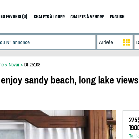
ES FAVORIS (0)
CHALETS À LOUER
CHALETS À VENDRE
ENGLISH
ne
>
Novar
>
DI-25108
enjoy sandy beach, long lake views,
275
190
Tarifi