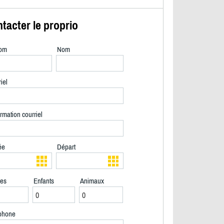
tacter le proprio
om
Nom
iel
rmation courriel
ée
Départ
tes
Enfants
Animaux
2/30
phone