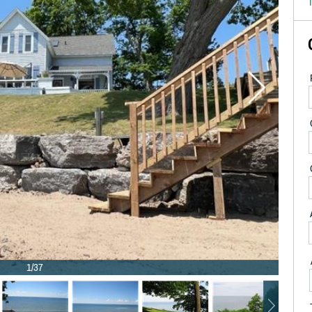
T
1/37