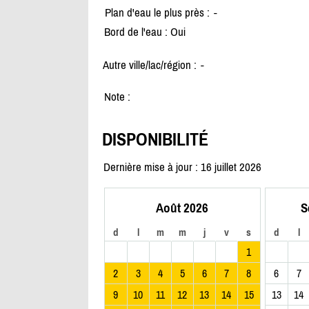
Plan d'eau le plus près :
-
Bord de l'eau : Oui
Autre ville/lac/région :
-
Note :
DISPONIBILITÉ
Dernière mise à jour : 16 juillet 2026
Août 2026
S
d
l
m
m
j
v
s
d
l
1
2
3
4
5
6
7
8
6
7
9
10
11
12
13
14
15
13
14