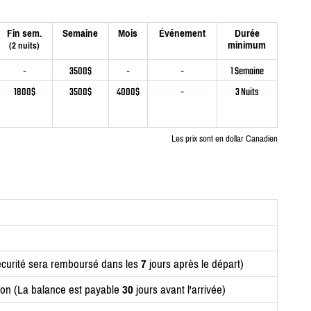
Fin sem.
Semaine
Mois
Événement
Durée
minimum
(2 nuits)
-
3500$
-
-
1 Semaine
1800$
3500$
4000$
-
3 Nuits
Les prix sont en dollar Canadien
curité sera remboursé dans les
7
jours après le départ)
ion (La balance est payable
30
jours avant l'arrivée)