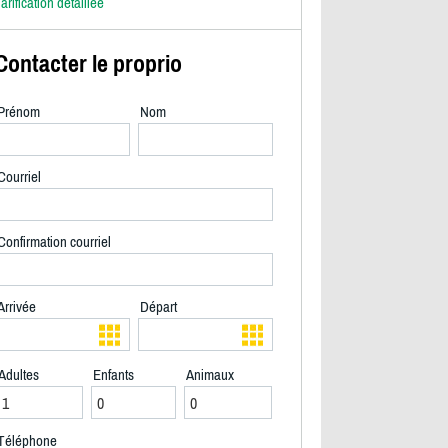
arification détaillée
Contacter le proprio
Prénom
Nom
Courriel
Confirmation courriel
Arrivée
Départ
Adultes
Enfants
Animaux
2/37
Téléphone