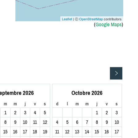
Leaflet
| Ⓒ
OpenStreetMap
contributors
(
Google Maps
)
eptembre 2026
Octobre 2026
m
m
j
v
s
d
l
m
m
j
v
s
1
2
3
4
5
1
2
3
8
9
10
11
12
4
5
6
7
8
9
10
15
16
17
18
19
11
12
13
14
15
16
17