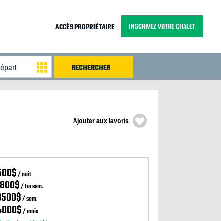
INSCRIVEZ VOTRE CHALET
ACCÈS PROPRIÉTAIRE
Ajouter aux favoris
500$
/ nuit
1800$
/ fin sem.
3500$
/ sem.
4000$
/ mois