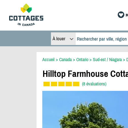
M
À louer
Accueil
>
Canada
>
Ontario
>
Sud-est / Niagara
>
D
Hilltop Farmhouse Cott
(8 évaluations)