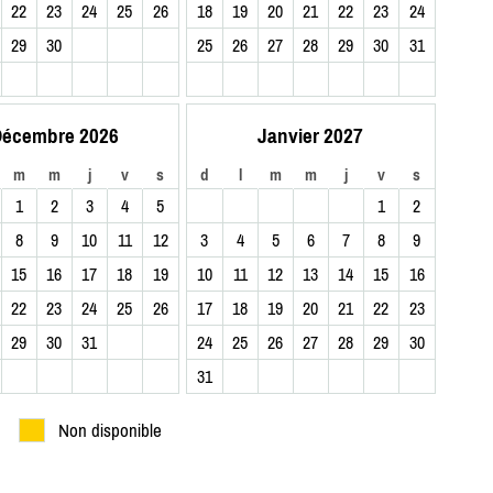
22
23
24
25
26
18
19
20
21
22
23
24
29
30
25
26
27
28
29
30
31
écembre 2026
Janvier 2027
m
m
j
v
s
d
l
m
m
j
v
s
1
2
3
4
5
1
2
8
9
10
11
12
3
4
5
6
7
8
9
15
16
17
18
19
10
11
12
13
14
15
16
22
23
24
25
26
17
18
19
20
21
22
23
29
30
31
24
25
26
27
28
29
30
31
Non disponible