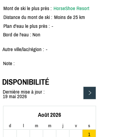
Mont de ski le plus près :
HorseShoe Resort
Distance du mont de ski :
Moins de 25 km
Plan d'eau le plus près :
-
Bord de l'eau : Non
Autre ville/lac/région :
-
Note :
DISPONIBILITÉ
Dernière mise à jour :
19 mai 2026
Août 2026
d
l
m
m
j
v
s
1