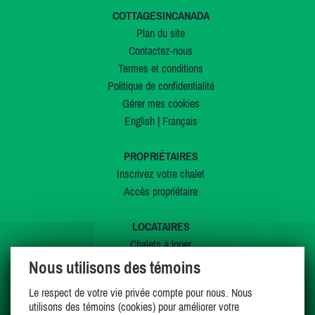
COTTAGESINCANADA
Plan du site
Contactez-nous
Termes et conditions
Politique de confidentialité
Gérer mes cookies
English
|
Français
PROPRIÉTAIRES
Inscrivez votre chalet
Accès propriétaire
LOCATAIRES
Chalets à louer
Chalets à vendre
Nous utilisons des témoins
Dernières inscriptions
Le respect de votre vie privée compte pour nous. Nous
Offres spéciales
utilisons des témoins (cookies) pour améliorer votre
Mes favoris