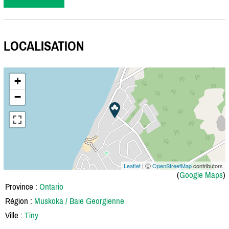
LOCALISATION
+
−
Leaflet
| Ⓒ
OpenStreetMap
contributors
(
Google Maps
)
Province :
Ontario
Région :
Muskoka / Baie Georgienne
Ville :
Tiny