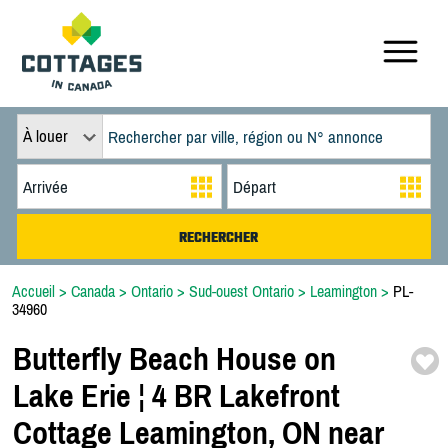
À louer
Accueil
>
Canada
>
Ontario
>
Sud-ouest Ontario
>
Leamington
>
PL-
34960
Butterfly Beach House on
Lake Erie ¦ 4 BR Lakefront
Cottage Leamington,
ON near