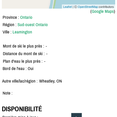
Leaflet
| Ⓒ
OpenStreetMap
contributors
(
Google Maps
)
Province :
Ontario
Région :
Sud-ouest Ontario
Ville :
Leamington
Mont de ski le plus près :
-
Distance du mont de ski :
-
Plan d'eau le plus près :
-
Bord de l'eau : Oui
Autre ville/lac/région :
Wheatley, ON
Note :
DISPONIBILITÉ