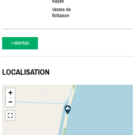
Kayak
Vestes de
flottaison
+ VOIR PLUS
LOCALISATION
+
−