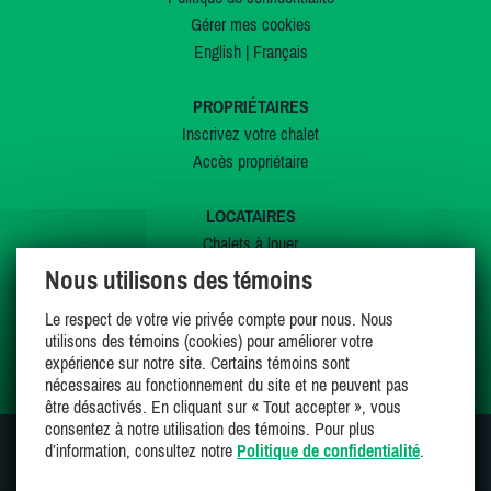
Gérer mes cookies
English
|
Français
PROPRIÉTAIRES
Inscrivez votre chalet
Accès propriétaire
LOCATAIRES
Chalets à louer
Chalets à vendre
Nous utilisons des témoins
Dernières inscriptions
Le respect de votre vie privée compte pour nous. Nous
Offres spéciales
utilisons des témoins (cookies) pour améliorer votre
Mes favoris
expérience sur notre site. Certains témoins sont
nécessaires au fonctionnement du site et ne peuvent pas
être désactivés. En cliquant sur « Tout accepter », vous
consentez à notre utilisation des témoins. Pour plus
d’information, consultez notre
Politique de confidentialité
.
SUIVEZ-NOUS SUR