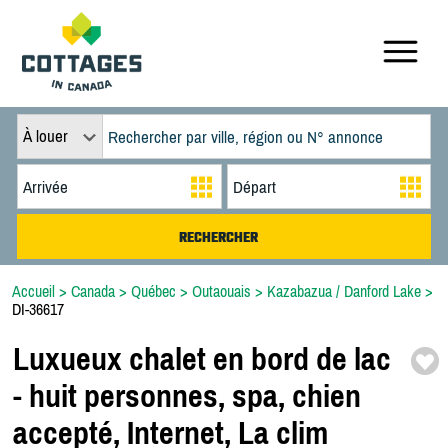
À louer
Accueil
>
Canada
>
Québec
>
Outaouais
>
Kazabazua / Danford Lake
>
DI-36617
Luxueux chalet en bord de lac
-
huit personnes,
spa,
chien
accepté,
Internet,
La clim