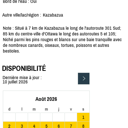
Bord de l'eau : Oui
Autre ville/lac/région :
Kazabazua
Note : Situé à 7 km de Kazabazua le long de l'autoroute 301 Sud;
85 km du centre-ville d'Ottawa le long des autoroutes 5 et 105;
Niché parmi les pins rouges et blancs sur une baie tranquille avec
de nombreux canards, oiseaux, tortues, poissons et autres
bestioles.
DISPONIBILITÉ
Dernière mise à jour :
10 juillet 2026
Août 2026
d
l
m
m
j
v
s
1
2
3
4
5
6
7
8