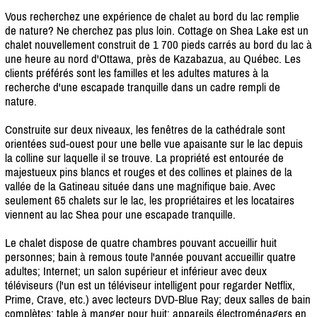
Vous recherchez une expérience de chalet au bord du lac remplie
de nature? Ne cherchez pas plus loin. Cottage on Shea Lake est un
chalet nouvellement construit de 1 700 pieds carrés au bord du lac à
une heure au nord d'Ottawa, près de Kazabazua, au Québec. Les
clients préférés sont les familles et les adultes matures à la
recherche d'une escapade tranquille dans un cadre rempli de
nature.
Construite sur deux niveaux, les fenêtres de la cathédrale sont
orientées sud-ouest pour une belle vue apaisante sur le lac depuis
la colline sur laquelle il se trouve. La propriété est entourée de
majestueux pins blancs et rouges et des collines et plaines de la
vallée de la Gatineau située dans une magnifique baie. Avec
seulement 65 chalets sur le lac, les propriétaires et les locataires
viennent au lac Shea pour une escapade tranquille.
Le chalet dispose de quatre chambres pouvant accueillir huit
personnes; bain à remous toute l'année pouvant accueillir quatre
adultes; Internet; un salon supérieur et inférieur avec deux
téléviseurs (l'un est un téléviseur intelligent pour regarder Netflix,
Prime, Crave, etc.) avec lecteurs DVD-Blue Ray; deux salles de bain
complètes; table à manger pour huit; appareils électroménagers en