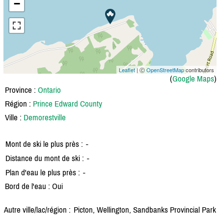
−
Leaflet
| Ⓒ
OpenStreetMap
contributors
(
Google Maps
)
Province :
Ontario
Région :
Prince Edward County
Ville :
Demorestville
Mont de ski le plus près :
-
Distance du mont de ski :
-
Plan d'eau le plus près :
-
Bord de l'eau : Oui
Autre ville/lac/région :
Picton, Wellington, Sandbanks Provincial Park