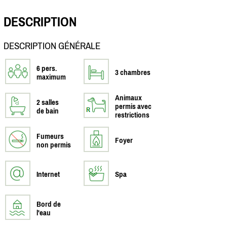
DESCRIPTION
DESCRIPTION GÉNÉRALE
6 pers.
3 chambres
maximum
Animaux
2 salles
permis avec
de bain
restrictions
Fumeurs
Foyer
non permis
Internet
Spa
Bord de
l'eau