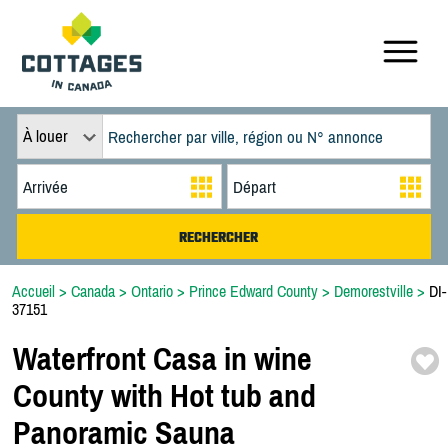
À louer
Accueil
>
Canada
>
Ontario
>
Prince Edward County
>
Demorestville
>
DI-
37151
Waterfront Casa in wine
County with Hot tub and
Panoramic Sauna