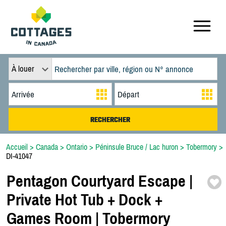
À louer
Accueil
>
Canada
>
Ontario
>
Péninsule Bruce / Lac huron
>
Tobermory
>
DI-41047
Pentagon Courtyard Escape |
Private Hot Tub + Dock +
Games Room | Tobermory