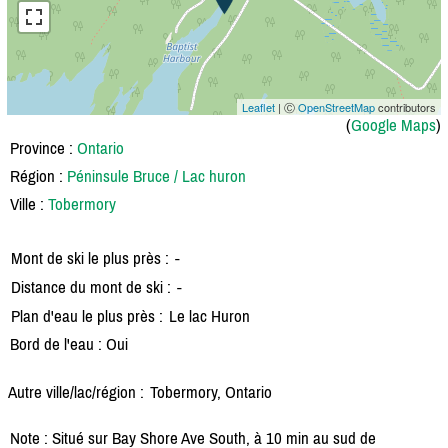
Leaflet
| Ⓒ
OpenStreetMap
contributors
(
Google Maps
)
Province :
Ontario
Région :
Péninsule Bruce / Lac huron
Ville :
Tobermory
Mont de ski le plus près :
-
Distance du mont de ski :
-
Plan d'eau le plus près :
Le lac Huron
Bord de l'eau : Oui
Autre ville/lac/région :
Tobermory, Ontario
Note : Situé sur Bay Shore Ave South, à 10 min au sud de