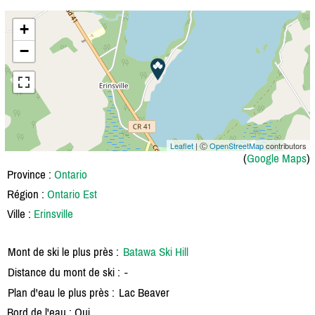
+
−
Leaflet
| Ⓒ
OpenStreetMap
contributors
(
Google Maps
)
Province :
Ontario
Région :
Ontario Est
Ville :
Erinsville
Mont de ski le plus près :
Batawa Ski Hill
Distance du mont de ski :
-
Plan d'eau le plus près :
Lac Beaver
Bord de l'eau : Oui