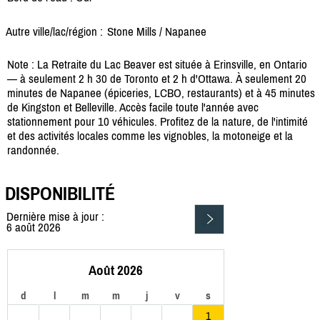
Autre ville/lac/région :
Stone Mills /
Napanee
Note : La Retraite du Lac Beaver est située à Erinsville, en Ontario
— à seulement 2 h 30 de Toronto et 2 h d'Ottawa. À seulement 20
minutes de Napanee (épiceries, LCBO, restaurants) et à 45 minutes
de Kingston et Belleville. Accès facile toute l'année avec
stationnement pour 10 véhicules. Profitez de la nature, de l'intimité
et des activités locales comme les vignobles, la motoneige et la
randonnée.
DISPONIBILITÉ
Dernière mise à jour :
6 août 2026
Août 2026
d
l
m
m
j
v
s
1