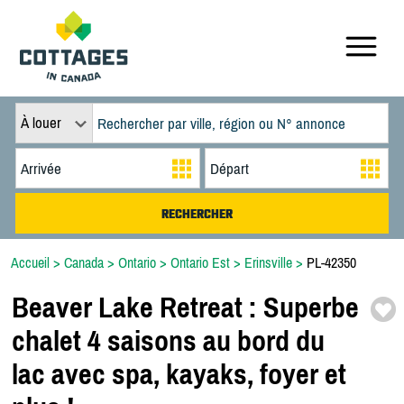
À louer
Accueil
>
Canada
>
Ontario
>
Ontario Est
>
Erinsville
>
PL-42350
Beaver Lake Retreat :
Superbe
chalet 4 saisons au bord du
lac avec spa,
kayaks,
foyer et