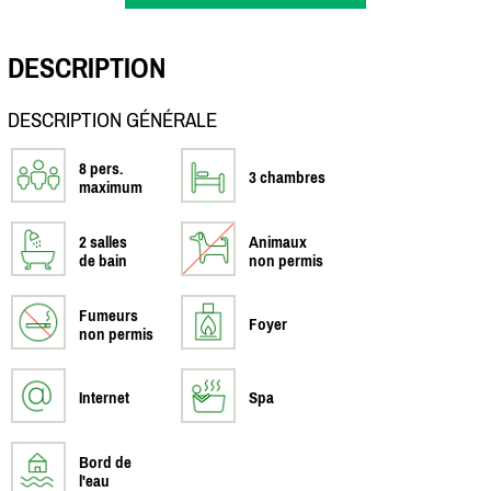
DESCRIPTION
DESCRIPTION GÉNÉRALE
8 pers.
3 chambres
maximum
2 salles
Animaux
de bain
non permis
Fumeurs
Foyer
non permis
Internet
Spa
Bord de
l'eau