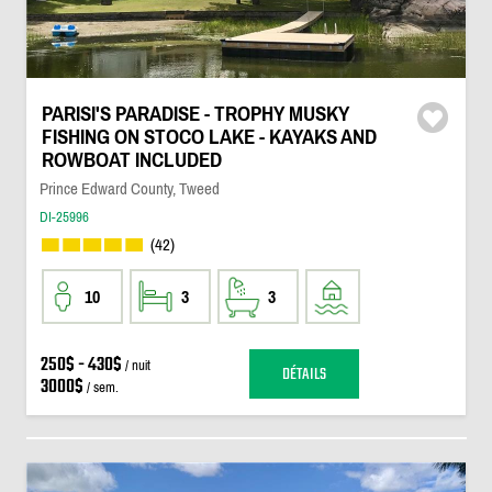
PARISI'S PARADISE - TROPHY MUSKY
FISHING ON STOCO LAKE - KAYAKS AND
ROWBOAT INCLUDED
Prince Edward County, Tweed
DI-25996
(42)
10
3
3
250$ - 430$
/ nuit
DÉTAILS
3000$
/ sem.