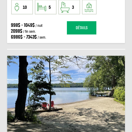
10
5
3
998$ - 1049$
/ nuit
DÉTAILS
2098$
/ fin sem.
6986$ - 7343$
/ sem.