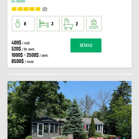
DI-39280
(2)
8
3
2
400$
/ nuit
DÉTAILS
520$
/ fin sem.
1000$ - 2500$
/ sem.
8500$
/ mois