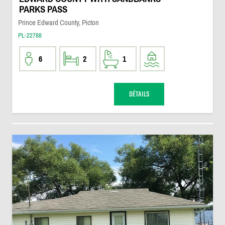
PARKS PASS
Prince Edward County, Picton
PL-22788
6
2
1
DÉTAILS