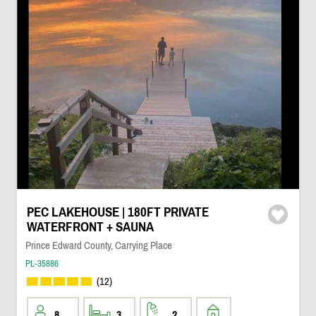
PEC LAKEHOUSE | 180FT PRIVATE
WATERFRONT + SAUNA
Prince Edward County, Carrying Place
PL-35886
(12)
8
3
2