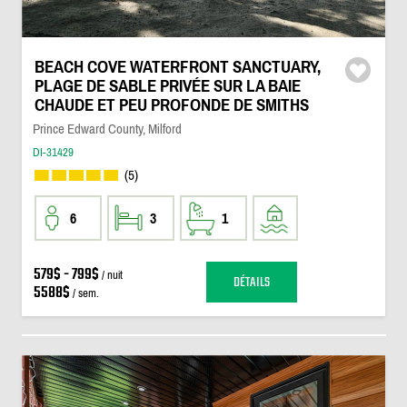
BEACH COVE WATERFRONT SANCTUARY,
PLAGE DE SABLE PRIVÉE SUR LA BAIE
CHAUDE ET PEU PROFONDE DE SMITHS
Prince Edward County, Milford
DI-31429
(5)
6
3
1
579$ - 799$
/ nuit
DÉTAILS
5588$
/ sem.