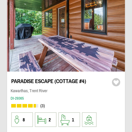
PARADISE ESCAPE (COTTAGE #4)
Kawarthas, Trent River
DI-29365
(3)
8
2
1