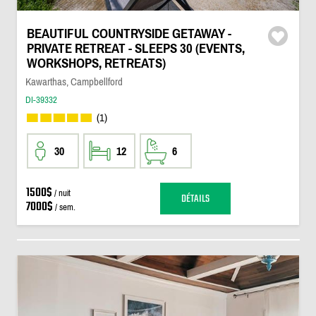
BEAUTIFUL COUNTRYSIDE GETAWAY -
PRIVATE RETREAT - SLEEPS 30 (EVENTS,
WORKSHOPS, RETREATS)
Kawarthas, Campbellford
DI-39332
(1)
30
12
6
1500$
/ nuit
DÉTAILS
7000$
/ sem.