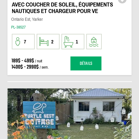
AVEC COUCHER DE SOLEIL, ÉQUIPEMENTS
NAUTIQUES ET CHARGEUR POUR VE
Ontario Est, Yarker
PL-38527
7
2
1
189$ - 499$
/ nuit
DÉTAILS
1400$ - 2990$
/ sem.