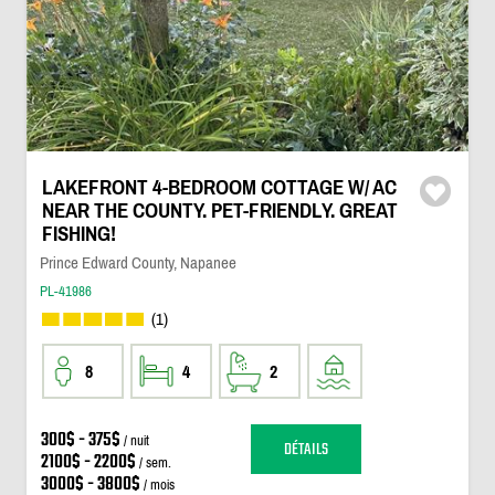
LAKEFRONT 4-BEDROOM COTTAGE W/ AC
NEAR THE COUNTY. PET-FRIENDLY. GREAT
FISHING!
Prince Edward County, Napanee
PL-41986
(1)
8
4
2
300$ - 375$
/ nuit
DÉTAILS
2100$ - 2200$
/ sem.
3000$ - 3800$
/ mois