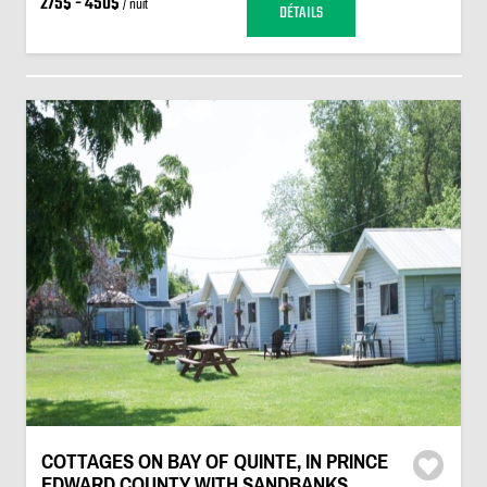
275$ - 450$
/ nuit
DÉTAILS
COTTAGES ON BAY OF QUINTE, IN PRINCE
EDWARD COUNTY WITH SANDBANKS