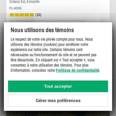
Ontario Est, Erinsville
PL-42350
(10)
8
3
2
Nous utilisons des témoins
Le respect de votre vie privée compte pour nous. Nous
420$ - 525$
/ nuit
utilisons des témoins (cookies) pour améliorer votre
DÉTAILS
expérience sur notre site. Certains témoins sont
nécessaires au fonctionnement du site et ne peuvent pas
être désactivés. En cliquant sur « Tout accepter », vous
consentez à notre utilisation des témoins. Pour plus
d’information, consultez notre
Politique de confidentialité
.
Tout accepter
Gérer mes préférences