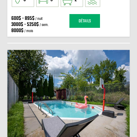
600$ - 895$
/ nuit
DÉTAILS
3000$ - 5250$
/ sem.
8000$
/ mois