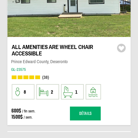
ALL AMENITIES ARE WHEEL CHAIR
ACCESSIBLE
Prince Edward County, Deseronto
GL-23575
(38)
8
2
1
600$
/ fin sem.
DÉTAILS
1500$
/ sem.