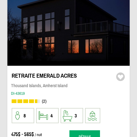
RETRAITE EMERALD ACRES
Thousand Islands, Amherst Island
DI-43619
(2)
8
4
3
475$ - 565$
/ nuit