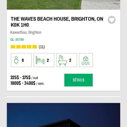
THE WAVES BEACH HOUSE, BRIGHTON, ON
K0K 1H0
Kawarthas, Brighton
GL-30789
(11)
6
2
2
325$ - 375$
/ nuit
DÉTAILS
1800$ - 2400$
/ sem.