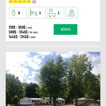
(1)
8
3
1
210$ - 350$
/ nuit
DÉTAILS
590$ - 1245$
/ fin sem.
1445$ - 1745$
/ sem.