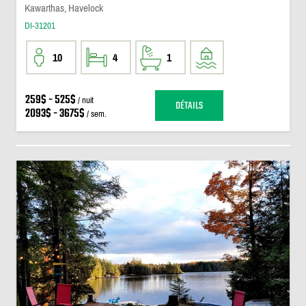
Kawarthas, Havelock
DI-31201
10
4
1
259$ - 525$
/ nuit
DÉTAILS
2093$ - 3675$
/ sem.