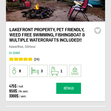
LAKEFRONT PROPERTY, PET FRIENDLY,
WEED FREE SWIMMING, FISHINGBOAT &
MULTIPLE WATERCRAFTS INCLUDED!!
Kawarthas, Gilmour
DI-32992
(24)
8
3
1
475$
/ nuit
DÉTAILS
950$
/ fin sem.
3300$
/ sem.