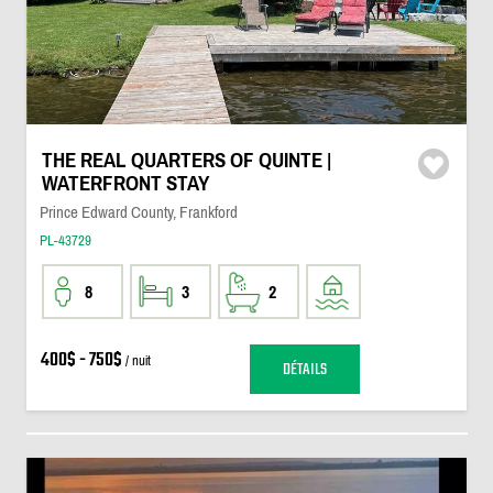
THE REAL QUARTERS OF QUINTE |
WATERFRONT STAY
Prince Edward County, Frankford
PL-43729
8
3
2
400$ - 750$
/ nuit
DÉTAILS