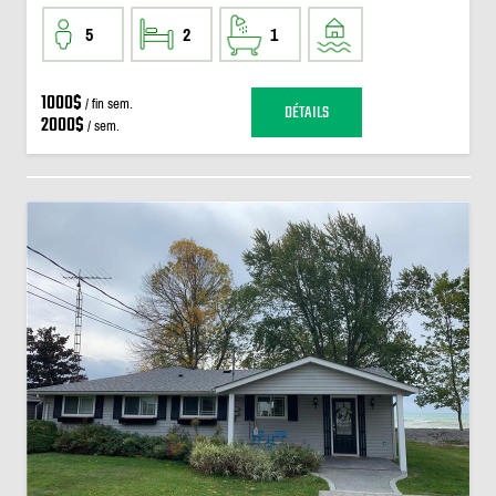
5
2
1
1000$
/ fin sem.
DÉTAILS
2000$
/ sem.