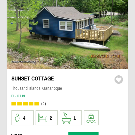
SUNSET COTTAGE
Thousand Islands, Gananoque
GL-11719
(2)
4
2
1