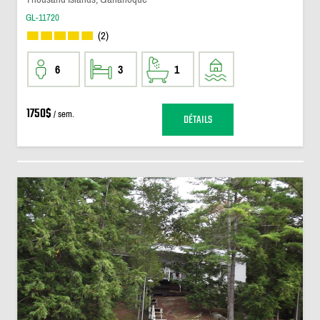
GL-11720
(2)
6
3
1
1750$
/ sem.
DÉTAILS