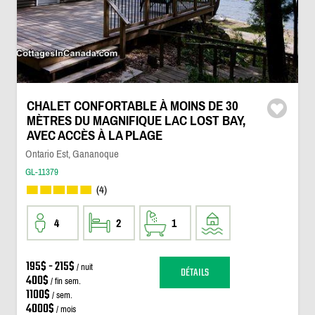
CHALET CONFORTABLE À MOINS DE 30
MÈTRES DU MAGNIFIQUE LAC LOST BAY,
AVEC ACCÈS À LA PLAGE
Ontario Est, Gananoque
GL-11379
(4)
4
2
1
195$ - 215$
/ nuit
DÉTAILS
400$
/ fin sem.
1100$
/ sem.
4000$
/ mois