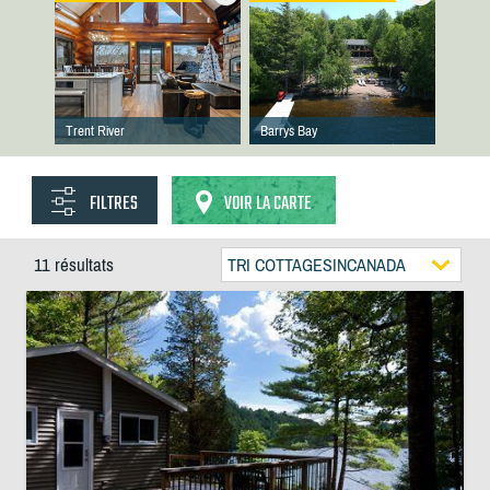
Trent River
Barrys Bay
FILTRES
VOIR LA CARTE
11 résultats
TRI COTTAGESINCANADA