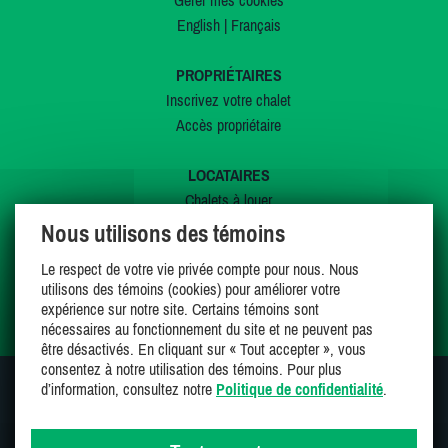
Gérer mes cookies
English
|
Français
PROPRIÉTAIRES
Inscrivez votre chalet
Accès propriétaire
LOCATAIRES
Chalets à louer
Chalets à vendre
Nous utilisons des témoins
Dernières inscriptions
Le respect de votre vie privée compte pour nous. Nous
Offres spéciales
utilisons des témoins (cookies) pour améliorer votre
Mes favoris
expérience sur notre site. Certains témoins sont
nécessaires au fonctionnement du site et ne peuvent pas
être désactivés. En cliquant sur « Tout accepter », vous
consentez à notre utilisation des témoins. Pour plus
d’information, consultez notre
Politique de confidentialité
.
SUIVEZ-NOUS SUR