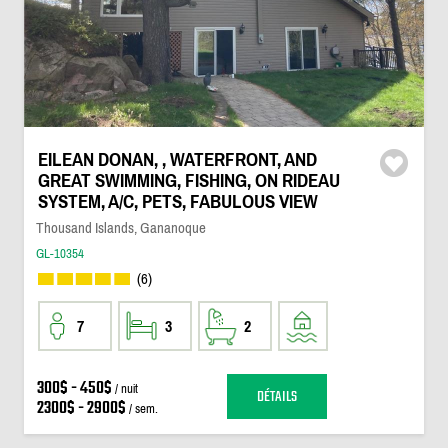
EILEAN DONAN, , WATERFRONT, AND
GREAT SWIMMING, FISHING, ON RIDEAU
SYSTEM, A/C, PETS, FABULOUS VIEW
Thousand Islands, Gananoque
GL-10354
(6)
7
3
2
300$ - 450$
/ nuit
DÉTAILS
2300$ - 2900$
/ sem.