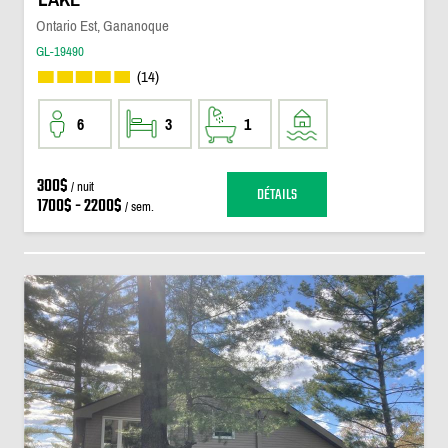
Ontario Est, Gananoque
GL-19490
(14)
6
3
1
300$
/ nuit
DÉTAILS
1700$ - 2200$
/ sem.