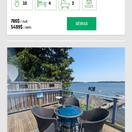
10
4
2
786$
/ nuit
DÉTAILS
5499$
/ sem.