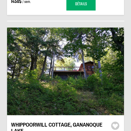
1450$
/ sem.
DÉTAILS
WHIPPOORWILL COTTAGE, GANANOQUE
LAKE