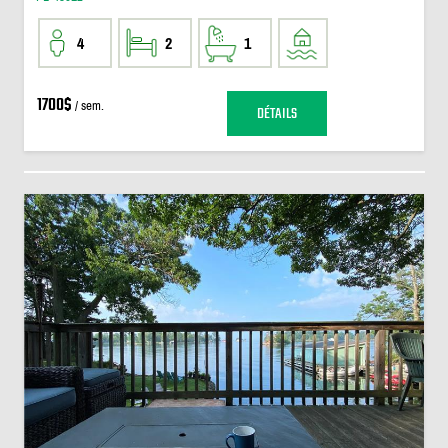
4
2
1
1700$
/ sem.
DÉTAILS