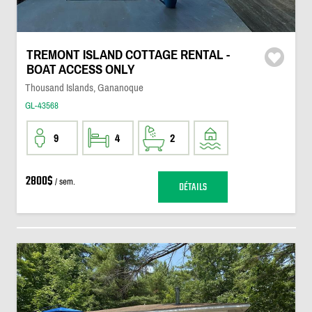
TREMONT ISLAND COTTAGE RENTAL -
BOAT ACCESS ONLY
Thousand Islands, Gananoque
GL-43568
9
4
2
2800$
/ sem.
DÉTAILS