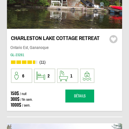
CHARLESTON LAKE COTTAGE RETREAT
Ontario Est, Gananoque
GL-23281
(11)
6
2
1
150$
/ nuit
DÉTAILS
300$
/ fin sem.
1000$
/ sem.