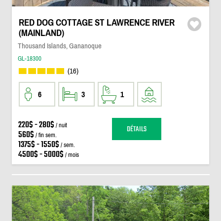
RED DOG COTTAGE ST LAWRENCE RIVER
(MAINLAND)
Thousand Islands, Gananoque
GL-18300
(16)
6
3
1
220$ - 280$
/ nuit
DÉTAILS
560$
/ fin sem.
1375$ - 1550$
/ sem.
4500$ - 5000$
/ mois