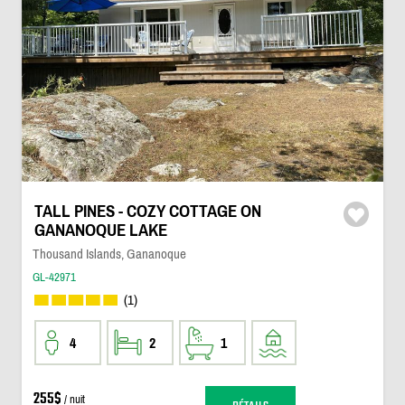
TALL PINES - COZY COTTAGE ON
GANANOQUE LAKE
Thousand Islands, Gananoque
GL-42971
(1)
4
2
1
255$
/ nuit