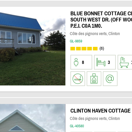
BLUE BONNET COTTAGE CI
SOUTH WEST DR. (OFF WOO
P.E.I. C0A 1M0.
Côte des pignons verts, Clinton
GL-9859
(6)
8
3
CLINTON HAVEN COTTAGE
Côte des pignons verts, Clinton
GL-40580