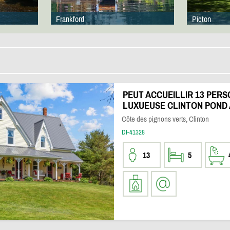
Frankford
Picton
PEUT ACCUEILLIR 13 PER
LUXUEUSE CLINTON POND 
Côte des pignons verts, Clinton
DI-41328
13
5