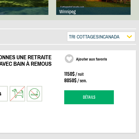
Winnipeg
TRI COTTAGESINCANADA
SONNES UNE RETRAITE
Ajouter aux favoris
AVEC BAIN À REMOUS
1150$
/ nuit
8050$
/ sem.
4
DÉTAILS