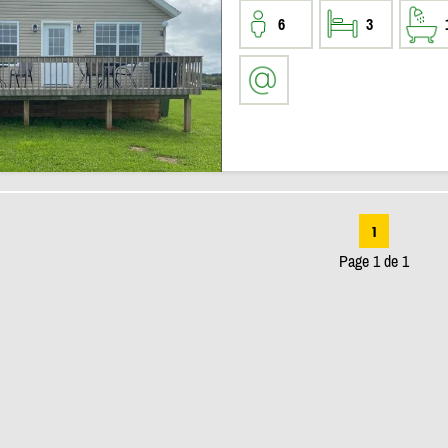
6
3
1
Page 1 de 1