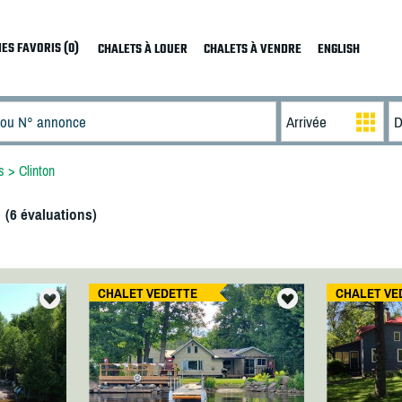
ES FAVORIS (0)
CHALETS À LOUER
CHALETS À VENDRE
ENGLISH
s
>
Clinton
(
6
évaluations)
CHALET VEDETTE
CHALET VE