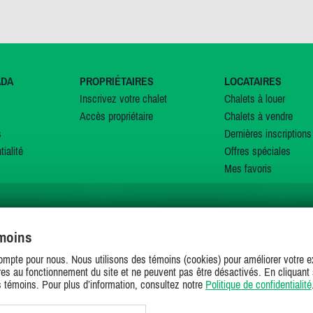
ADA
PROPRIÉTAIRES
LOCATAIRES
Inscrivez votre chalet
Chalets à louer
Accès propriétaire
Chalets à vendre
s
Dernières inscriptions
tialité
Offres spéciales
Mes favoris
émoins
SUIVEZ-NOUS SUR
ompte pour nous. Nous utilisons des témoins (cookies) pour améliorer votre ex
es au fonctionnement du site et ne peuvent pas être désactivés. En cliquant 
s témoins. Pour plus d’information, consultez notre
Politique de confidentialité