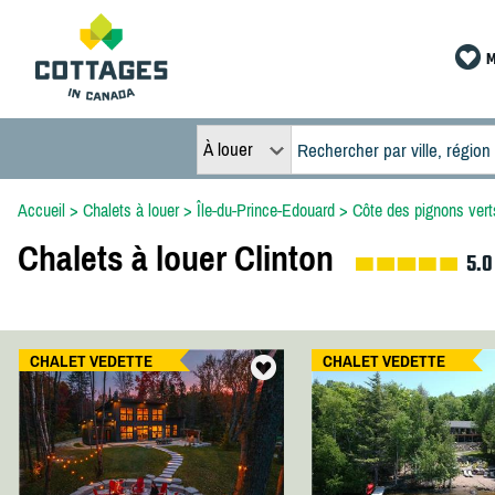
M
À louer
Accueil
>
Chalets à louer
>
Île-du-Prince-Edouard
>
Côte des pignons vert
Chalets à louer Clinton
5.0
CHALET VEDETTE
CHALET VEDETTE