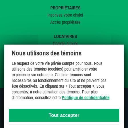
PROPRIÉTAIRES
Inscrivez votre chalet
Accès propriétaire
LOCATAIRES
Chalets à louer
Chalets à vendre
Nous utilisons des témoins
Dernières inscriptions
Le respect de votre vie privée compte pour nous. Nous
Offres spéciales
utilisons des témoins (cookies) pour améliorer votre
Mes favoris
expérience sur notre site. Certains témoins sont
nécessaires au fonctionnement du site et ne peuvent pas
être désactivés. En cliquant sur « Tout accepter », vous
consentez à notre utilisation des témoins. Pour plus
d’information, consultez notre
Politique de confidentialité
.
SUIVEZ-NOUS SUR
Tout accepter