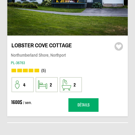
LOBSTER COVE COTTAGE
Northumberland Shore, Northport
PL-36763
(5)
4
2
2
1600$
/ sem.
DÉTAILS