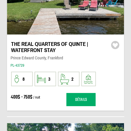
THE REAL QUARTERS OF QUINTE |
WATERFRONT STAY
Prince Edward County, Frankford
PL-43729
8
3
2
400$ - 750$
/ nuit
DÉTAILS