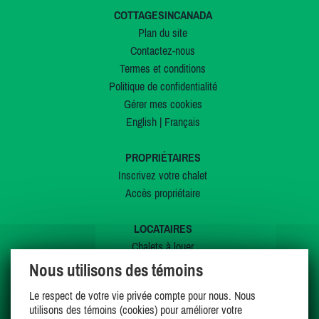
COTTAGESINCANADA
Plan du site
Contactez-nous
Termes et conditions
Politique de confidentialité
Gérer mes cookies
English
|
Français
PROPRIÉTAIRES
Inscrivez votre chalet
Accès propriétaire
LOCATAIRES
Chalets à louer
Chalets à vendre
Nous utilisons des témoins
Dernières inscriptions
Le respect de votre vie privée compte pour nous. Nous
Offres spéciales
utilisons des témoins (cookies) pour améliorer votre
Mes favoris