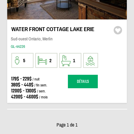
WATER FRONT COTTAGE LAKE ERIE
Sud-ouest Ontario, Merlin
GL-44226
5
2
1
179$ - 229$
/ nuit
DÉTAILS
380$ - 440$
/ fin sem.
1200$ - 1300$
/ sem.
4200$ - 4600$
/ mois
Page 1 de 1