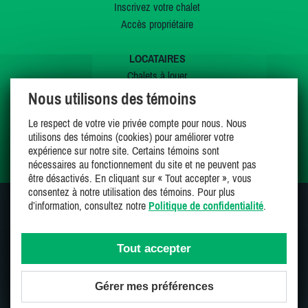
Inscrivez votre chalet
Accès propriétaire
LOCATAIRES
Chalets à louer
Chalets à vendre
Nous utilisons des témoins
Dernières inscriptions
Le respect de votre vie privée compte pour nous. Nous
Offres spéciales
utilisons des témoins (cookies) pour améliorer votre
Mes favoris
expérience sur notre site. Certains témoins sont
nécessaires au fonctionnement du site et ne peuvent pas
être désactivés. En cliquant sur « Tout accepter », vous
consentez à notre utilisation des témoins. Pour plus
d’information, consultez notre
Politique de confidentialité
.
SUIVEZ-NOUS SUR
Tout accepter
Gérer mes préférences
Une entreprise 100% canadienne et fière de l'être